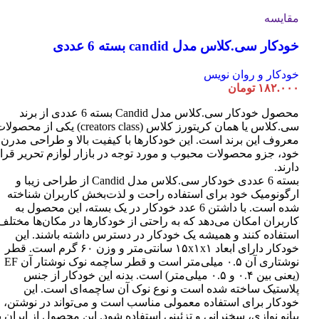
مقایسه
خودکار سی.کلاس مدل candid بسته 6 عددی
خودکار و روان نویس
۱۸۲.۰۰۰
تومان
محصول خودکار سی.کلاس مدل Candid بسته 6 عددی از برند
سی.کلاس یا همان کریتورز کلاس (creators class) یکی از محصو
معروف این برند است. این خودکارها با کیفیت بالا و طراحی مدرن
خود، جزو محصولات محبوب و مورد توجه در بازار لوازم تحریر قرا
دارند.
بسته 6 عددی خودکار سی.کلاس مدل Candid از طراحی زیبا و
ارگونومیک خود برای استفاده راحت و لذت‌بخش کاربران شناخته
شده است. با داشتن 6 عدد خودکار در یک بسته، این محصول به
کاربران امکان می‌دهد که به راحتی از خودکارها در مکان‌ها مختلف
استفاده کنند و همیشه یک خودکار در دسترس داشته باشند. این
خودکار دارای ابعاد ۱۵x۱x۱ سانتی‌متر و وزن ۶۰ گرم است. قطر
نوشتاری آن ۰.۵ میلی‌متر است و قطر ساچمه نوک نوشتار آن EF
(یعنی بین ۰.۴ و ۰.۵ میلی‌متر) است. بدنه این خودکار از جنس
پلاستیک ساخته شده است و نوع نوک آن ساچمه‌ای است. این
خودکار برای استفاده معمولی مناسب است و می‌تواند در نوشتن،
پیانو نوازی، سخنرانی و تزئینی استفاده شود. این محصول از ایران ب