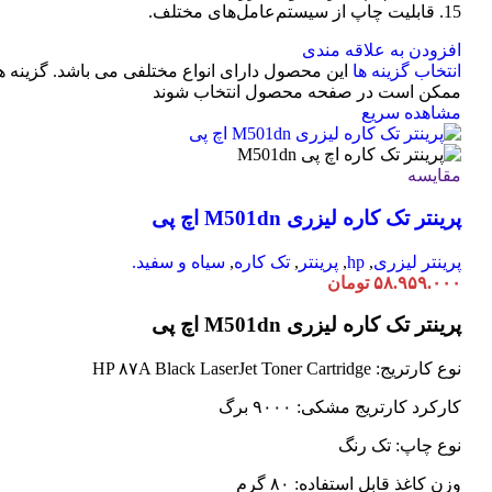
15. قابلیت چاپ از سیستم‌عامل‌های مختلف.
افزودن به علاقه مندی
انتخاب گزینه ها
این محصول دارای انواع مختلفی می باشد. گزینه ه
ممکن است در صفحه محصول انتخاب شوند
مشاهده سریع
مقایسه
پرینتر تک کاره لیزری M501dn اچ پی
پرینتر لیزری
,
hp
,
پرینتر
,
تک کاره
,
سیاه و سفید.
۵۸.۹۵۹.۰۰۰
تومان
پرینتر تک کاره لیزری M501dn اچ پی
نوع کارتریج: HP ۸۷A Black LaserJet Toner Cartridge
کارکرد کارتریج مشکی: ۹۰۰۰ برگ
نوع چاپ: تک رنگ
وزن کاغذ قابل استفاده: ۸۰ گرم