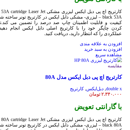
کارتریج اچ پی دبل ایکس لیزری مشکی HP 53A
Jet
cartridge Laser
black 53A – لیزری- مشکی دابل ایکس در کارتریج تونر ساخته ش
کیفیت و قابلیت اطمینان چاپ صد درصد را تضمین می کند.تا
کردن چاپگر خود را با کارتریج اصلی دابل ایکس انجام دهید 
عملکردی را که انتظار دارید، دریافت کنید.
افزودن به علاقه مندی
افزودن به سبد خرید
مشاهده سریع
مقایسه
کارتریج اچ پی دبل ایکس مدل 80A
double x
,
دبل‌ایکس
,
کارتریج
۲.۳۴۰.۰۰۰
تومان
با گارانتی تعویض
کارتریج اچ پی دبل ایکس لیزری مشکی HP 80A
Jet
cartridge Laser
black 80A – لیزری- مشکی دابل ایکس در کارتریج تونر ساخته ش