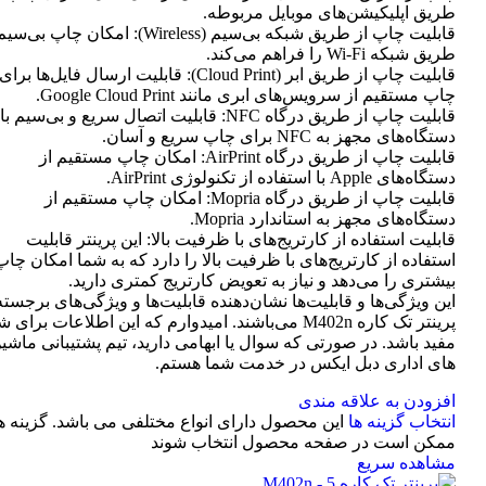
طریق اپلیکیشن‌های موبایل مربوطه.
قابلیت چاپ از طریق شبکه بی‌سیم (Wireless): امکان چاپ ب
طریق شبکه Wi-Fi را فراهم می‌کند.
قابلیت چاپ از طریق ابر (Cloud Print): قابلیت ارسال فایل‌ها برای
چاپ مستقیم از سرویس‌های ابری مانند Google Cloud Print.
قابلیت چاپ از طریق درگاه NFC: قابلیت اتصال سریع و بی‌سیم با
دستگاه‌های مجهز به NFC برای چاپ سریع و آسان.
قابلیت چاپ از طریق درگاه AirPrint: امکان چاپ مستقیم از
دستگاه‌های Apple با استفاده از تکنولوژی AirPrint.
قابلیت چاپ از طریق درگاه Mopria: امکان چاپ مستقیم از
دستگاه‌های مجهز به استاندارد Mopria.
قابلیت استفاده از کارتریج‌های با ظرفیت بالا: این پرینتر قابلیت
استفاده از کارتریج‌های با ظرفیت بالا را دارد که به شما امکان چاپ
بیشتری را می‌دهد و نیاز به تعویض کارتریج کمتری دارید.
این ویژگی‌ها و قابلیت‌ها نشان‌دهنده قابلیت‌ها و ویژگی‌های برجسته
پرینتر تک کاره M402n می‌باشند. امیدوارم که این اطلاعات برای 
مفید باشد. در صورتی که سوال یا ابهامی دارید، تیم پشتیبانی ماشی
های اداری دبل ایکس در خدمت شما هستم.
افزودن به علاقه مندی
انتخاب گزینه ها
این محصول دارای انواع مختلفی می باشد. گزینه ه
ممکن است در صفحه محصول انتخاب شوند
مشاهده سریع