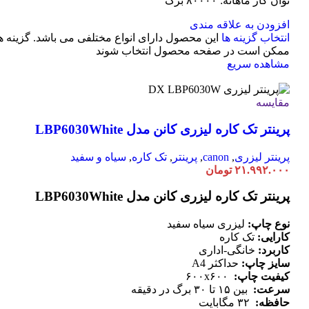
توان کار ماهانه: ۸۰۰۰۰ برگ
افزودن به علاقه مندی
انتخاب گزینه ها
این محصول دارای انواع مختلفی می باشد. گزینه ه
ممکن است در صفحه محصول انتخاب شوند
مشاهده سریع
مقایسه
پرینتر تک کاره لیزری کانن مدل LBP6030White
پرینتر لیزری
,
canon
,
پرینتر
,
تک کاره
,
سیاه و سفید
۲۱.۹۹۲.۰۰۰
تومان
پرینتر تک کاره لیزری کانن مدل LBP6030White
نوع چاپ:
لیزری سیاه سفید
کارایی:
تک کاره
کاربرد:
خانگی-اداری
سایز چاپ:
حداکثر A4
کیفیت چاپ:
۶۰۰x۶۰۰
سرعت:
بین ۱۵ تا ۳۰ برگ در دقیقه
حافظه:
۳۲ مگابایت