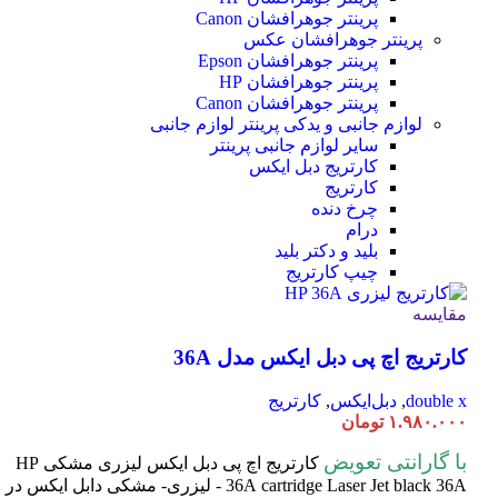
پرینتر جوهرافشان Canon
پرینتر جوهرافشان عکس
پرینتر جوهرافشان Epson
پرینتر جوهرافشان HP
پرینتر جوهرافشان Canon
لوازم جانبی و یدکی پرینتر
لوازم جانبی
سایر لوازم جانبی پرینتر
کارتریج دبل ایکس
کارتریج
چرخ دنده
درام
بلید و دکتر بلید
چیپ کارتریج
مقایسه
کارتریج اچ پی دبل ایکس مدل 36A
double x
,
دبل‌ایکس
,
کارتریج
۱.۹۸۰.۰۰۰
تومان
با گارانتی تعویض
کارتریج اچ پی دبل ایکس لیزری مشکی HP
cartridge Laser
36A
Jet black 36A - لیزری- مشکی دابل ایکس در