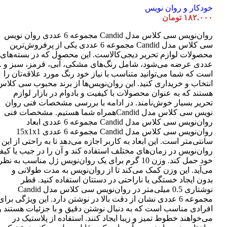
خودکار و روان نویس
۱۸۲.۰۰۰
تومان
روان‌نویس سی کلاس مدل Candid مجموعه 6 عددی روان نویس
سی کلاس مدل Candid مجموعه 6 عددی یکی از پرفروش‌ترین
عددی عرضه می‌شود، شامل رنگ‌های مشکی، آبی، قرمز، سبز و ..
است که شما می‌توانید متناسب با نیاز خود رنگ مورد علاقه‌تان را
انتخاب و خریداری کنید. این روان‌نویس‌ها از برند محبوب سی کلاس
هستند که به عنوان محصولات با کیفیت و بادوام در بازار لوازم
تحریر بسیار خوش‌نامند. در ادامه با بررسی مشخصات فنی روان
نویس سی کلاس مدل Candidهمراه شما هستیم. مشخصات فنی
روان‌نویس سی کلاس مدل Candid مجموعه 6 عددی ابعاد
روان‌نویس سی کلاس مدل Candid مجموعه 6 عددی 15x1x1
سانتی‌متر است. این ابعاد به کاربر اجازه می‌دهد تا به راحتی از این
روان‌نویس در زمان‌های مختلف استفاده کند و آن را در جیب یا کی
خود حمل کند. وزن 10 گرم برای یک روان‌نویس ژل مناسب به نظر
می‌آید. این وزن کمک می‌کند تا از روان‌نویس به مدت طولانی و
بدون ایجاد خستگی یا ناراحتی در دستتان استفاده کنید. قطر
نوشتاری 0.5 میلی‌متر در روان‌نویس سی کلاس مدل Candid
مجموعه 6 عددی نشان از دقت بالا در نوشتن دارد. این ویژگی برای
افرادی مناسب است که به دنبال نوشتن دقیق و با جزئیات هستند و
می‌خواهند خطوط تمیز و زیبا ایجاد کنند. استفاده از پلاستیک در