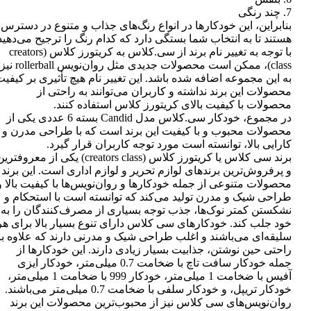
7. چند رنگی
بنابراین، این خودکارها در انواع رنگ‌های جذاب و متنوع در دسترس
هستند تا به انتخاب شما بستگی دارد که کدام رنگ را ترجیح می‌دهید
با توجه به تغییر نام برند از سی.کلاس به کریتورز کلاس (creators
class)، ممکن است محصولات جدیدی مثل روان‌نویس rollerball نیز
به این مجموعه اضافه شده باشد. این تغییر نام هیچ تأثیری بر کیفی
محصولات این برند نداشته و کاربران می‌توانند به راحتی از
محصولات با کیفیت بالای کریتورز کلاس استفاده کنند.
در مجموع، خودکار سی.کلاس مدل Candid بسته 6 عددی یکی از
محصولات محبوب و با کیفیت این برند است که با طراحی مدرن و
کارایی بالا، توانسته است مورد توجه کاربران قرار گیرد.
برند سی کلاس یا کریتورز کلاس (creators class) یکی از معروفتر
و پرفروش‌ترین برندهای لوازم تحریر و لوازم اداری است. این برند
محصولات متنوعی از جمله خودکارها و روان‌نویس‌ها با کیفیت بالا و
طراحی شیک و مدرن تولید می‌کند که توانسته است با استحکام و
نشکستن کمتر نوک‌ها، جذب توجه بسیاری از مصرف‌کنندگان را به
خود جلب کند. خودکارهای سی کلاس دارای تنوع بسیار بالا برای هر
سلیقه‌ای می‌باشند و اغلب طراحی شیک و مدرنی دارند که علاوه بر
راحتی حین نوشتن، جذابیت بسیار زیادی دارند. این خودکارها از
جمله خودکار سافت تاچ با ضخامت 0.7 میلی‌متر، خودکار ایزی
آفیس با ضخامت 1 میلی‌متر، خودکار 999 با ضخامت 1 میلی‌متر،
خودکار تریپل، و خودکار سلفی با ضخامت 0.7 میلی‌متر می‌باشند.
روان‌نویس‌های سی کلاس نیز از محبوب‌ترین محصولات این برند