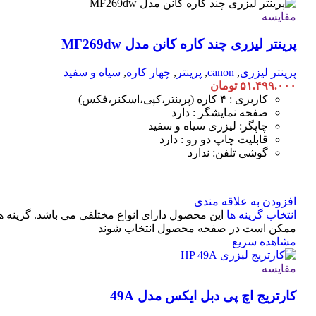
مقایسه
پرینتر لیزری چند کاره کانن مدل MF269dw
پرینتر لیزری
,
canon
,
پرینتر
,
چهار کاره
,
سیاه و سفید
۵۱.۴۹۹.۰۰۰
تومان
کاربری : ۴ کاره (پرینتر،کپی،اسکنر،فکس)
صفحه نمایشگر : دارد
چاپگر: لیزری سیاه و سفید
قابلیت چاپ دو رو : دارد
گوشی تلفن: ندارد
افزودن به علاقه مندی
انتخاب گزینه ها
این محصول دارای انواع مختلفی می باشد. گزینه ه
ممکن است در صفحه محصول انتخاب شوند
مشاهده سریع
مقایسه
کارتریج اچ پی دبل ایکس مدل 49A