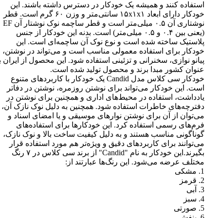
استفاده کنند و همیشه یک خودکار در دسترس داشته باشند. این
خودکار دارای ابعاد ۱۵x۱x۱ سانتی‌متر و وزن ۶۰ گرم است. قطر
نوشتاری آن ۰.۵ میلی‌متر است و قطر ساچمه نوک نوشتار آن EF
(یعنی بین ۰.۴ و ۰.۵ میلی‌متر) است. بدنه این خودکار از جنس
پلاستیک ساخته شده است و نوع نوک آن ساچمه‌ای است. این
خودکار برای استفاده معمولی مناسب است و می‌تواند در نوشتن،
پیانو نوازی، سخنرانی و تزئینی استفاده شود. این محصول از ایران ب
عنوان کشور مبدا برند و محصول تولید شده است.
خودکار سی کلاس مدل Candid یک خودکار با کاربردهای متنوع
است. این خودکار می‌تواند برای نوشتن روزمره، نوشتن در دفاتر
یادداشت، استفاده در محیط‌های اداری و همچنین برای نوشتن در
دفترچه‌های خاطرات استفاده شود. همچنین به دلیل نوک نازک آن،
می‌توان از آن برای نوشتن نوارهای موسیقی و یا امضای اسناد و
فرم‌های رسمی استفاده کرد. این خودکارها برای استفاده‌های
گوناگونی مناسب هستند و به دلیل کیفیت ساخت بالا و نوک نازک،
می‌توانند برای کاربردهای دقیق و ویژه‌تر هم مورد استفاده قرار
بگیرند.این خودکار به نام "Candid" از برند سی کلاس در ۷ رنگ
مختلف عرضه می‌شود. این رنگ‌ها عبارتند از:
1. مشکی
2. قرمز
3. آبی
4. سبز
5. صورتی
6. بنفش