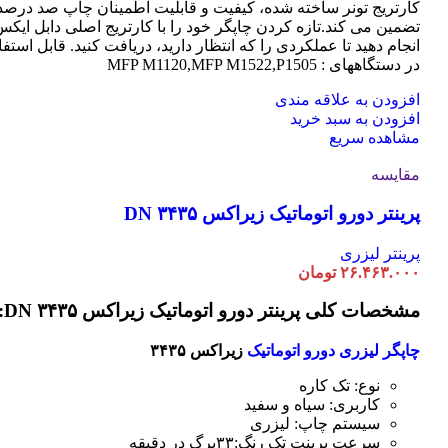
کارتریج تونر ساخته شده، کیفیت و قابلیت اطمینان چاپ صد درصد 
تضمین می کند.تازه کردن چاپگر خود را با کارتریج اصلی دابل ایک
انجام دهید تا عملکردی را که انتظار دارید، دریافت کنید. قابل استفا
در دستگاههای : MFP M1120,MFP M1522,P1505
افزودن به علاقه مندی
افزودن به سبد خرید
مشاهده سریع
مقایسه
پرینتر دورو اتوماتیک زیراکس DN ۳۴۳۵
پرینتر لیزری
۲۶.۴۶۳.۰۰۰
تومان
مشخصات کلی پرینتر دورو اتوماتیک زیراکس DN ۳۴۳۵:
چاپگر لیزری دورو اتوماتیک
زیراکس ۳۴۳۵
نوع: تک کاره
کاربری: سیاه و سفید
سیستم چاپ: لیزری
سرعت پرینت تک رنگ:۳۳برگ در دقیقه