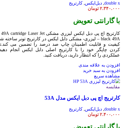
double x
,
دبل‌ایکس
,
کارتریج
۲.۳۴۰.۰۰۰
تومان
با گارانتی تعویض
کارتریج اچ پی دبل ایکس لیزری مشکی HP 49A
Jet
cartridge Laser
black 49A – لیزری- مشکی دابل ایکس در کارتریج تونر ساخته ش
کیفیت و قابلیت اطمینان چاپ صد درصد را تضمین می کند.تا
کردن چاپگر خود را با کارتریج اصلی دابل ایکس انجام دهید 
عملکردی را که انتظار دارید، دریافت کنید.
افزودن به علاقه مندی
افزودن به سبد خرید
مشاهده سریع
مقایسه
کارتریج اچ پی دبل ایکس مدل 53A
double x
,
دبل‌ایکس
,
کارتریج
۲.۴۰۰.۰۰۰
تومان
با گارانتی تعویض