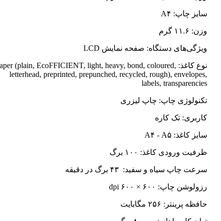
سایز چاپ: A۴
وزن: ۱۱.۶ گرم
ویژگی‌های دستگاه: صفحه نمایش LCD
نوع کاغذ: Paper (plain, EcoFFICIENT, light, heavy, bond, coloured
letterhead, preprinted, prepunched, recycled, rough), envelopes,
labels, transparencies
تکنولوژی چاپ: چاپ لیزری
کاربری: تک کاره
سایز کاغذ: A۴ - A۵
ظرفیت ورودی کاغذ: ۱۰۰ برگ
سرعت چاپ سیاه و سفید: ۴۳ برگ در دقیقه
رزولوشن چاپ: ۶۰۰ × ۶۰۰ dpi
حافظه پرینتر: ۲۵۶ مگابایت