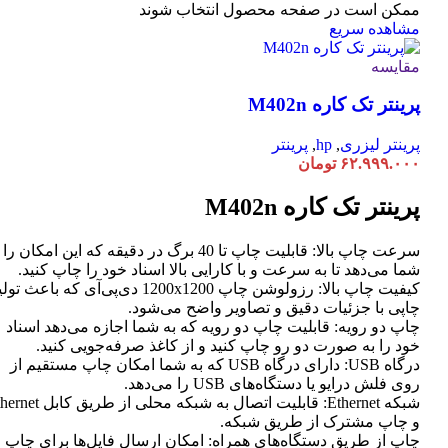
ممکن است در صفحه محصول انتخاب شوند
مشاهده سریع
مقایسه
پرینتر تک کاره M402n
پرینتر لیزری
,
hp
,
پرینتر
۶۲.۹۹۹.۰۰۰
تومان
پرینتر تک کاره M402n
سرعت چاپ بالا: قابلیت چاپ تا 40 برگ در دقیقه که این امکان ر
شما می‌دهد تا به سرعت و با کارایی بالا اسناد خود را چاپ کنید.
کیفیت چاپ بالا: رزولوشن چاپ 1200x1200 دی‌پی‌آی که باعث تو
چاپی با جزئیات دقیق و تصاویر واضح می‌شود.
چاپ دو رویه: قابلیت چاپ دو رویه که به شما اجازه می‌دهد اسناد
خود را به صورت دو رو چاپ کنید و از کاغذ صرفه‌جویی کنید.
درگاه USB: دارای درگاه USB که به شما امکان چاپ مستقیم از
روی فلش درایو یا دستگاه‌های USB را می‌دهد.
شبکه Ethernet: قابلیت اتصال به شبکه محلی از طر
و چاپ مشترک از طریق شبکه.
چاپ از طریق دستگاه‌های همراه: امکان ارسال فایل‌ها برای چاپ ا