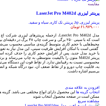
مقایسه
پرینتر لیزری LaserJet Pro M402d
پرینتر لیزری
,
hp
,
پرینتر
,
تک کاره
,
سیاه و سفید.
۶۱.۹۷۹.۰۰۰
تومان
مدل LaserJet Pro M402d، ازجمله پرینترهای لیزری شرکت ا
است که با سینی ۲۵۰ برگی و سرعت چاپ ۳۸ برگ در دقیقه
محیط‌هایی با حجم کاری متوسط گزینه‌ی مناسبی محسوب می‌شو
گفتنی است با امکان افزایش ظرفیت سینی، این مدل نیاز به تعو
یا خرید مدل جدید، پس از افزایش حجم کاری را حذف کرده اس
پرینتر M402d متون را باکیفیت متوسطی به چاپ می‌رساند و بر
محسوسی نسبت به رقیبانش ندارد. از نقاط قوت این دستگاه می‌تو
به، قابلیت چاپ دورو و از نقاط ضعف آن، نبود درگاه شبکه و اتص
بی‌سیم اشاره داشت.
افزودن به علاقه مندی
انتخاب گزینه ها
این محصول دارای انواع مختلفی می باشد. گزینه ه
ممکن است در صفحه محصول انتخاب شوند
مشاهده سریع