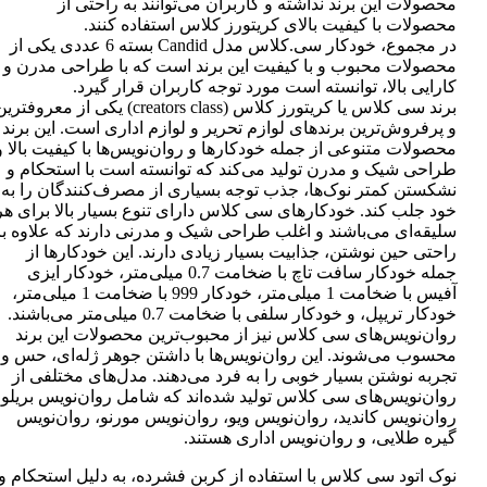
محصولات این برند نداشته و کاربران می‌توانند به راحتی از
محصولات با کیفیت بالای کریتورز کلاس استفاده کنند.
در مجموع، خودکار سی.کلاس مدل Candid بسته 6 عددی یکی از
محصولات محبوب و با کیفیت این برند است که با طراحی مدرن و
کارایی بالا، توانسته است مورد توجه کاربران قرار گیرد.
برند سی کلاس یا کریتورز کلاس (creators class) یکی از معروفتر
و پرفروش‌ترین برندهای لوازم تحریر و لوازم اداری است. این برند
محصولات متنوعی از جمله خودکارها و روان‌نویس‌ها با کیفیت بالا و
طراحی شیک و مدرن تولید می‌کند که توانسته است با استحکام و
نشکستن کمتر نوک‌ها، جذب توجه بسیاری از مصرف‌کنندگان را به
خود جلب کند. خودکارهای سی کلاس دارای تنوع بسیار بالا برای هر
سلیقه‌ای می‌باشند و اغلب طراحی شیک و مدرنی دارند که علاوه بر
راحتی حین نوشتن، جذابیت بسیار زیادی دارند. این خودکارها از
جمله خودکار سافت تاچ با ضخامت 0.7 میلی‌متر، خودکار ایزی
آفیس با ضخامت 1 میلی‌متر، خودکار 999 با ضخامت 1 میلی‌متر،
خودکار تریپل، و خودکار سلفی با ضخامت 0.7 میلی‌متر می‌باشند.
روان‌نویس‌های سی کلاس نیز از محبوب‌ترین محصولات این برند
محسوب می‌شوند. این روان‌نویس‌ها با داشتن جوهر ژله‌ای، حس و
تجربه نوشتن بسیار خوبی را به فرد می‌دهند. مدل‌های مختلفی از
روان‌نویس‌های سی کلاس تولید شده‌اند که شامل روان‌نویس بریلو،
روان‌نویس کاندید، روان‌نویس ویو، روان‌نویس مورنو، روان‌نویس
گیره طلایی، و روان‌نویس اداری هستند.
نوک اتود سی کلاس با استفاده از کربن فشرده، به دلیل استحکام و