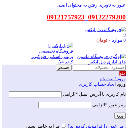
عبور به ناوبری
رفتن به محتوای اصلی
09121757923
_
09122279200
0
0
موارد
۰
تومان
جستجو
منو
ورود / ثبت نام
ورود
ایجاد حساب کاربری
نام کاربری یا آدرس ایمیل
*
الزامی
رمز عبور
*
الزامی
ورود
رمز عبور را فراموش کرده اید؟
مرا به خاطر بسپار