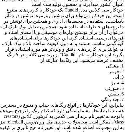
عنوان کشور مبدا برند و محصول تولید شده است.
خودکار سی کلاس مدل Candid یک خودکار با کاربردهای متنوع
است. این خودکار می‌تواند برای نوشتن روزمره، نوشتن در دفاتر
یادداشت، استفاده در محیط‌های اداری و همچنین برای نوشتن در
دفترچه‌های خاطرات استفاده شود. همچنین به دلیل نوک نازک آن،
می‌توان از آن برای نوشتن نوارهای موسیقی و یا امضای اسناد و
فرم‌های رسمی استفاده کرد. این خودکارها برای استفاده‌های
گوناگونی مناسب هستند و به دلیل کیفیت ساخت بالا و نوک نازک،
می‌توانند برای کاربردهای دقیق و ویژه‌تر هم مورد استفاده قرار
بگیرند.این خودکار به نام "Candid" از برند سی کلاس در ۷ رنگ
مختلف عرضه می‌شود. این رنگ‌ها عبارتند از:
1. مشکی
2. قرمز
3. آبی
4. سبز
5. صورتی
6. بنفش
7. چند رنگی
بنابراین، این خودکارها در انواع رنگ‌های جذاب و متنوع در دسترس
هستند تا به انتخاب شما بستگی دارد که کدام رنگ را ترجیح می‌دهید
با توجه به تغییر نام برند از سی.کلاس به کریتورز کلاس (creators
class)، ممکن است محصولات جدیدی مثل روان‌نویس rollerball نیز
به این مجموعه اضافه شده باشد. این تغییر نام هیچ تأثیری بر کیفی