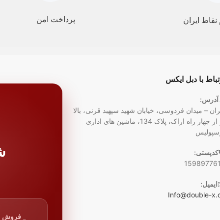
پرداخت امن
نقاط ایران
تباط با دبل ایکس
آدرس:
ران – میدان فردوسی، خیابان شهید سپهبد قرنی، بالا
تر از چهار راه اراک، پلاک 134، ماشین های اداری
سپولیس
ش
کدپستی:
15989776
ایمیل:
Info@double-x.
فروش