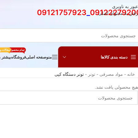
عبور به ناوبری
09121757923
_
0912227920
رفتن به محتوای اصلی
تمام محصولات
مقالات و
دسته بندی کالاها
منو
صفحه اصلی
فروشگاه
بیشتر ب
خانه
-
مواد مصرفی
-
تونر
-
تونر دستگاه کپی
هیچ محصولی یافت نشد.
محصول خودکار سی.کلاس مدل Candid بسته
6 عددی از برند سی.کلاس یا همان کریتورز
کلاس (creators class) یکی از محصولات