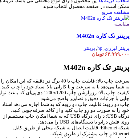
انتخاب گزینه ها
این محصول دارای انواع مختلفی می باشد. گزینه ه
ممکن است در صفحه محصول انتخاب شوند
مشاهده سریع
مقایسه
پرینتر تک کاره M402n
پرینتر لیزری
,
hp
,
پرینتر
۶۲.۹۹۹.۰۰۰
تومان
پرینتر تک کاره M402n
سرعت چاپ بالا: قابلیت چاپ تا 40 برگ در دقیقه که این امکان را
به شما می‌دهد تا به سرعت و با کارایی بالا اسناد خود را چاپ کنید.
کیفیت چاپ بالا: رزولوشن چاپ 1200x1200 دی‌پی‌آی که باعث تو
چاپی با جزئیات دقیق و تصاویر واضح می‌شود.
چاپ دو رویه: قابلیت چاپ دو رویه که به شما اجازه می‌دهد اسناد
خود را به صورت دو رو چاپ کنید و از کاغذ صرفه‌جویی کنید.
درگاه USB: دارای درگاه USB که به شما امکان چاپ مستقیم از
روی فلش درایو یا دستگاه‌های USB را می‌دهد.
شبکه Ethernet: قابلیت اتصال به شبکه محلی از طریق کابل
Ethernet و چاپ مشترک از طریق شبکه.