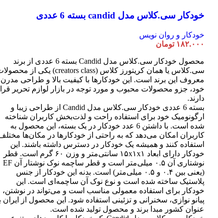
خودکار سی.کلاس مدل candid بسته 6 عددی
خودکار و روان نویس
۱۸۲.۰۰۰
تومان
محصول خودکار سی.کلاس مدل Candid بسته 6 عددی از برند
سی.کلاس یا همان کریتورز کلاس (creators class) یکی از محصو
معروف این برند است. این خودکارها با کیفیت بالا و طراحی مدرن
خود، جزو محصولات محبوب و مورد توجه در بازار لوازم تحریر قرا
دارند.
بسته 6 عددی خودکار سی.کلاس مدل Candid از طراحی زیبا و
ارگونومیک خود برای استفاده راحت و لذت‌بخش کاربران شناخته
شده است. با داشتن 6 عدد خودکار در یک بسته، این محصول به
کاربران امکان می‌دهد که به راحتی از خودکارها در مکان‌ها مختلف
استفاده کنند و همیشه یک خودکار در دسترس داشته باشند. این
خودکار دارای ابعاد ۱۵x۱x۱ سانتی‌متر و وزن ۶۰ گرم است. قطر
نوشتاری آن ۰.۵ میلی‌متر است و قطر ساچمه نوک نوشتار آن EF
(یعنی بین ۰.۴ و ۰.۵ میلی‌متر) است. بدنه این خودکار از جنس
پلاستیک ساخته شده است و نوع نوک آن ساچمه‌ای است. این
خودکار برای استفاده معمولی مناسب است و می‌تواند در نوشتن،
پیانو نوازی، سخنرانی و تزئینی استفاده شود. این محصول از ایران ب
عنوان کشور مبدا برند و محصول تولید شده است.