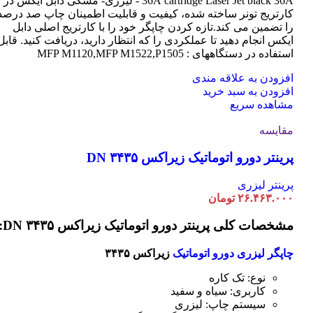
cartridge Laser
36A
Jet black 36A - لیزری- مشکی دابل ایکس در
کارتریج تونر ساخته شده، کیفیت و قابلیت اطمینان چاپ صد درصد
را تضمین می کند.تازه کردن چاپگر خود را با کارتریج اصلی دابل
ایکس انجام دهید تا عملکردی را که انتظار دارید، دریافت کنید. قابل
استفاده در دستگاههای : MFP M1120,MFP M1522,P1505
افزودن به علاقه مندی
افزودن به سبد خرید
مشاهده سریع
مقایسه
پرینتر دورو اتوماتیک زیراکس DN ۳۴۳۵
پرینتر لیزری
۲۶.۴۶۳.۰۰۰
تومان
مشخصات کلی پرینتر دورو اتوماتیک زیراکس DN ۳۴۳۵:
چاپگر لیزری دورو اتوماتیک
زیراکس ۳۴۳۵
نوع: تک کاره
کاربری: سیاه و سفید
سیستم چاپ: لیزری