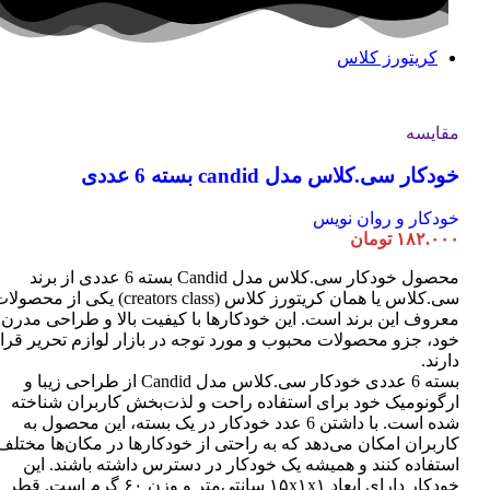
کریتورز کلاس
مقایسه
خودکار سی.کلاس مدل candid بسته 6 عددی
خودکار و روان نویس
۱۸۲.۰۰۰
تومان
محصول خودکار سی.کلاس مدل Candid بسته 6 عددی از برند
سی.کلاس یا همان کریتورز کلاس (creators class) یکی از محصو
معروف این برند است. این خودکارها با کیفیت بالا و طراحی مدرن
خود، جزو محصولات محبوب و مورد توجه در بازار لوازم تحریر قرا
دارند.
بسته 6 عددی خودکار سی.کلاس مدل Candid از طراحی زیبا و
ارگونومیک خود برای استفاده راحت و لذت‌بخش کاربران شناخته
شده است. با داشتن 6 عدد خودکار در یک بسته، این محصول به
کاربران امکان می‌دهد که به راحتی از خودکارها در مکان‌ها مختلف
استفاده کنند و همیشه یک خودکار در دسترس داشته باشند. این
خودکار دارای ابعاد ۱۵x۱x۱ سانتی‌متر و وزن ۶۰ گرم است. قطر