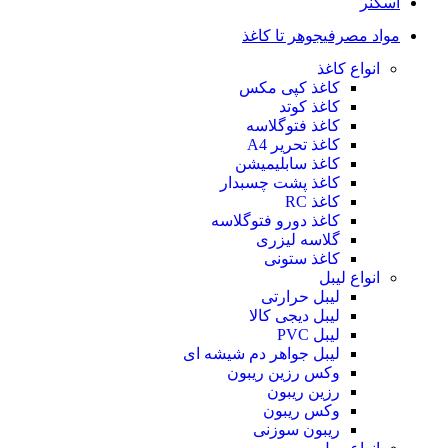
اسکنر
مواد مصرفی
جوهر تا کاغذ
انواع کاغذ
کاغذ کپی مکس
کاغذ کوتد
کاغذ فتوگلاسه
کاغذ تحریر A4
کاغذ سابلیمیشن
کاغذ پشت چسبدار
کاغذ RC
کاغذ دورو فتوگلاسه
گلاسه لیزری
کاغذ ستونی
انواع لیبل
لیبل حرارتی
لیبل دیجی کالا
لیبل PVC
لیبل جواهر دم شیشه ای
وکس رزین ریبون
رزین ریبون
وکس ریبون
ریبون سوزنی