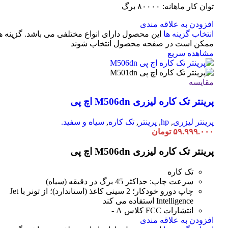
توان کار ماهانه: ۸۰۰۰۰ برگ
افزودن به علاقه مندی
انتخاب گزینه ها
این محصول دارای انواع مختلفی می باشد. گزینه ه
ممکن است در صفحه محصول انتخاب شوند
مشاهده سریع
مقایسه
پرینتر تک کاره لیزری M506dn اچ پی
پرینتر لیزری
,
hp
,
پرینتر
,
تک کاره
,
سیاه و سفید.
۵۹.۹۹۹.۰۰۰
تومان
پرینتر تک کاره لیزری M506dn اچ پی
تک کاره
سرعت چاپ: حداکثر 45 برگ در دقیقه (سیاه)
چاپ دورو خودکار؛ 2 سینی کاغذ (استاندارد)؛ از تونر با Jet
Intelligence استفاده می کند
انتشارات FCC کلاس A -
افزودن به علاقه مندی