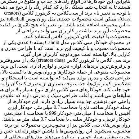
بنابراین، این خودکارها در انواع رنگ‌های جذاب و متنوع در دسترس
هستند تا به انتخاب شما بستگی دارد که کدام رنگ را ترجیح می‌دهید
با توجه به تغییر نام برند از سی.کلاس به کریتورز کلاس (creators
class)، ممکن است محصولات جدیدی مثل روان‌نویس rollerball نیز
به این مجموعه اضافه شده باشد. این تغییر نام هیچ تأثیری بر کیفی
محصولات این برند نداشته و کاربران می‌توانند به راحتی از
محصولات با کیفیت بالای کریتورز کلاس استفاده کنند.
در مجموع، خودکار سی.کلاس مدل Candid بسته 6 عددی یکی از
محصولات محبوب و با کیفیت این برند است که با طراحی مدرن و
کارایی بالا، توانسته است مورد توجه کاربران قرار گیرد.
برند سی کلاس یا کریتورز کلاس (creators class) یکی از معروفتر
و پرفروش‌ترین برندهای لوازم تحریر و لوازم اداری است. این برند
محصولات متنوعی از جمله خودکارها و روان‌نویس‌ها با کیفیت بالا و
طراحی شیک و مدرن تولید می‌کند که توانسته است با استحکام و
نشکستن کمتر نوک‌ها، جذب توجه بسیاری از مصرف‌کنندگان را به
خود جلب کند. خودکارهای سی کلاس دارای تنوع بسیار بالا برای هر
سلیقه‌ای می‌باشند و اغلب طراحی شیک و مدرنی دارند که علاوه بر
راحتی حین نوشتن، جذابیت بسیار زیادی دارند. این خودکارها از
جمله خودکار سافت تاچ با ضخامت 0.7 میلی‌متر، خودکار ایزی
آفیس با ضخامت 1 میلی‌متر، خودکار 999 با ضخامت 1 میلی‌متر،
خودکار تریپل، و خودکار سلفی با ضخامت 0.7 میلی‌متر می‌باشند.
روان‌نویس‌های سی کلاس نیز از محبوب‌ترین محصولات این برند
محسوب می‌شوند. این روان‌نویس‌ها با داشتن جوهر ژله‌ای، حس و
تجربه نوشتن بسیار خوبی را به فرد می‌دهند. مدل‌های مختلفی از