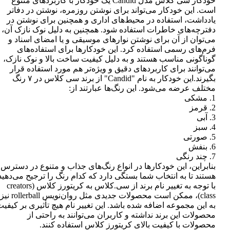
خودکار سی کلاس مدل Candid یک خودکار با کاربردهای متنوع
است. این خودکار می‌تواند برای نوشتن روزمره، نوشتن در دفاتر
یادداشت، استفاده در محیط‌های اداری و همچنین برای نوشتن در
دفترچه‌های خاطرات استفاده شود. همچنین به دلیل نوک نازک آن،
می‌توان از آن برای نوشتن نوارهای موسیقی و یا امضای اسناد و
فرم‌های رسمی استفاده کرد. این خودکارها برای استفاده‌های
گوناگونی مناسب هستند و به دلیل کیفیت ساخت بالا و نوک نازک،
می‌توانند برای کاربردهای دقیق و ویژه‌تر هم مورد استفاده قرار
بگیرند.این خودکار به نام "Candid" از برند سی کلاس در ۷ رنگ
مختلف عرضه می‌شود. این رنگ‌ها عبارتند از:
1. مشکی
2. قرمز
3. آبی
4. سبز
5. صورتی
6. بنفش
7. چند رنگی
بنابراین، این خودکارها در انواع رنگ‌های جذاب و متنوع در دسترس
هستند تا به انتخاب شما بستگی دارد که کدام رنگ را ترجیح می‌دهید
با توجه به تغییر نام برند از سی.کلاس به کریتورز کلاس (creators
class)، ممکن است محصولات جدیدی مثل روان‌نویس rollerball نیز
به این مجموعه اضافه شده باشد. این تغییر نام هیچ تأثیری بر کیفی
محصولات این برند نداشته و کاربران می‌توانند به راحتی از
محصولات با کیفیت بالای کریتورز کلاس استفاده کنند.