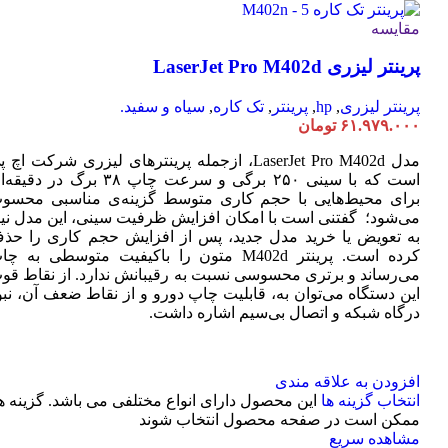
مقایسه
پرینتر لیزری LaserJet Pro M402d
پرینتر لیزری
,
hp
,
پرینتر
,
تک کاره
,
سیاه و سفید.
۶۱.۹۷۹.۰۰۰
تومان
مدل LaserJet Pro M402d، ازجمله پرینترهای لیزری شرکت اچ 
است که با سینی ۲۵۰ برگی و سرعت چاپ ۳۸ برگ در دقی
برای محیط‌هایی با حجم کاری متوسط گزینه‌ی مناسبی محسو
می‌شود؛ گفتنی است با امکان افزایش ظرفیت سینی، این مدل نیا
به تعویض یا خرید مدل جدید، پس از افزایش حجم کاری را حذ
کرده است. پرینتر M402d متون را باکیفیت متوسطی به چ
می‌رساند و برتری محسوسی نسبت به رقیبانش ندارد. از نقاط قو
این دستگاه می‌توان به، قابلیت چاپ دورو و از نقاط ضعف آن، نبو
درگاه شبکه و اتصال بی‌سیم اشاره داشت.
افزودن به علاقه مندی
انتخاب گزینه ها
این محصول دارای انواع مختلفی می باشد. گزینه ه
ممکن است در صفحه محصول انتخاب شوند
مشاهده سریع