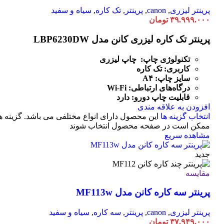
پرینتر لیزری
,
canon
,
پرینتر
,
تک کاره
,
سیاه و سفید
۳۹.۹۹۹.۰۰۰
تومان
پرینتر تک کاره لیزری کانن مدل LBP6230DW
تکنولوژی چاپ: چاپ لیزری
کاربری: تک کاره
سایز چاپ: A۴
درگاه‌های ارتباطی:
Fi
-
Wi
قابلیت چاپ دورو: دارد
افزودن به علاقه مندی
انتخاب گزینه ها
این محصول دارای انواع مختلفی می باشد. گزینه ه
ممکن است در صفحه محصول انتخاب شوند
مشاهده سریع
جدید
مقایسه
پرینتر سه کاره کانن مدل MF113w
پرینتر لیزری
,
canon
,
پرینتر
,
سه کاره
,
سیاه و سفید
۳۷.۹۴۹.۰۰۰
تومان