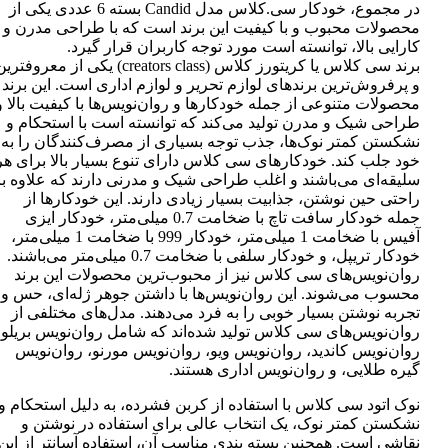
در مجموع، خودکار سی.کلاس مدل Candid بسته 6 عددی یکی از
محصولات محبوب و با کیفیت این برند است که با طراحی مدرن و
کارایی بالا، توانسته است مورد توجه کاربران قرار گیرد.
برند سی کلاس یا کریتورز کلاس (creators class) یکی از معروفتر
و پرفروش‌ترین برندهای لوازم تحریر و لوازم اداری است. این برند
محصولات متنوعی از جمله خودکارها و روان‌نویس‌ها با کیفیت بالا و
طراحی شیک و مدرن تولید می‌کند که توانسته است با استحکام و
نشکستن کمتر نوک‌ها، جذب توجه بسیاری از مصرف‌کنندگان را به
خود جلب کند. خودکارهای سی کلاس دارای تنوع بسیار بالا برای هر
سلیقه‌ای می‌باشند و اغلب طراحی شیک و مدرنی دارند که علاوه بر
راحتی حین نوشتن، جذابیت بسیار زیادی دارند. این خودکارها از
جمله خودکار سافت تاچ با ضخامت 0.7 میلی‌متر، خودکار ایزی
آفیس با ضخامت 1 میلی‌متر، خودکار 999 با ضخامت 1 میلی‌متر،
خودکار تریپل، و خودکار سلفی با ضخامت 0.7 میلی‌متر می‌باشند.
روان‌نویس‌های سی کلاس نیز از محبوب‌ترین محصولات این برند
محسوب می‌شوند. این روان‌نویس‌ها با داشتن جوهر ژله‌ای، حس و
تجربه نوشتن بسیار خوبی را به فرد می‌دهند. مدل‌های مختلفی از
روان‌نویس‌های سی کلاس تولید شده‌اند که شامل روان‌نویس بریلو،
روان‌نویس کاندید، روان‌نویس ویو، روان‌نویس مورنو، روان‌نویس
گیره طلایی، و روان‌نویس اداری هستند.
نوک اتود سی کلاس با استفاده از کربن فشرده، به دلیل استحکام و
نشکستن کمتر نوک، یک انتخاب عالی برای استفاده در نوشتن و
نقاشی است. همچنین بسته بندی مناسب آن، استفاده آسانتر از این