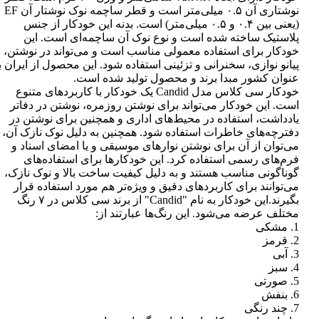
نوشتاری آن ۰.۵ میلی‌متر است و قطر ساچمه نوک نوشتار آن EF
(یعنی بین ۰.۴ و ۰.۵ میلی‌متر) است. بدنه این خودکار از جنس
پلاستیک ساخته شده است و نوع نوک آن ساچمه‌ای است. این
خودکار برای استفاده معمولی مناسب است و می‌تواند در نوشتن،
پیانو نوازی، سخنرانی و تزئینی استفاده شود. این محصول از ایران ب
عنوان کشور مبدا برند و محصول تولید شده است.
خودکار سی کلاس مدل Candid یک خودکار با کاربردهای متنوع
است. این خودکار می‌تواند برای نوشتن روزمره، نوشتن در دفاتر
یادداشت، استفاده در محیط‌های اداری و همچنین برای نوشتن در
دفترچه‌های خاطرات استفاده شود. همچنین به دلیل نوک نازک آن،
می‌توان از آن برای نوشتن نوارهای موسیقی و یا امضای اسناد و
فرم‌های رسمی استفاده کرد. این خودکارها برای استفاده‌های
گوناگونی مناسب هستند و به دلیل کیفیت ساخت بالا و نوک نازک،
می‌توانند برای کاربردهای دقیق و ویژه‌تر هم مورد استفاده قرار
بگیرند.این خودکار به نام "Candid" از برند سی کلاس در ۷ رنگ
مختلف عرضه می‌شود. این رنگ‌ها عبارتند از:
1. مشکی
2. قرمز
3. آبی
4. سبز
5. صورتی
6. بنفش
7. چند رنگی