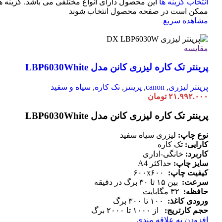
انتخاب گزینه ها
این محصول دارای انواع مختلفی می باشد. گزینه ه
ممکن است در صفحه محصول انتخاب شوند
مشاهده سریع
مقایسه
پرینتر تک کاره لیزری کانن مدل LBP6030White
پرینتر لیزری
,
canon
,
پرینتر
,
تک کاره
,
سیاه و سفید
۲۱.۹۹۲.۰۰۰
تومان
پرینتر تک کاره لیزری کانن مدل LBP6030White
نوع چاپ:
لیزری سیاه سفید
کارایی:
تک کاره
کاربرد:
خانگی-اداری
سایز چاپ:
حداکثر A4
کیفیت چاپ:
۶۰۰x۶۰۰
سرعت:
بین ۱۵ تا ۳۰ برگ در دقیقه
حافظه:
۳۲ مگابایت
ورودی کاغذ:
۱۰۰ تا ۳۰۰ برگ
حجم کارتریج:
از ۱۰۰۰ تا ۲۰۰۰ برگ
افزودن به علاقه مندی