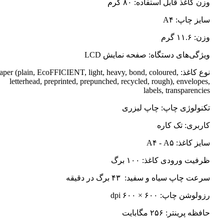
وزن کاغذ قابل استفاده: ۸۰ گرم
سایز چاپ: A۴
وزن: ۱۱.۶ گرم
ویژگی‌های دستگاه: صفحه نمایش LCD
نوع کاغذ: Paper (plain, EcoFFICIENT, light, heavy, bond, coloured
letterhead, preprinted, prepunched, recycled, rough), envelopes,
labels, transparencies
تکنولوژی چاپ: چاپ لیزری
کاربری: تک کاره
سایز کاغذ: A۴ - A۵
ظرفیت ورودی کاغذ: ۱۰۰ برگ
سرعت چاپ سیاه و سفید: ۴۳ برگ در دقیقه
رزولوشن چاپ: ۶۰۰ × ۶۰۰ dpi
حافظه پرینتر: ۲۵۶ مگابایت