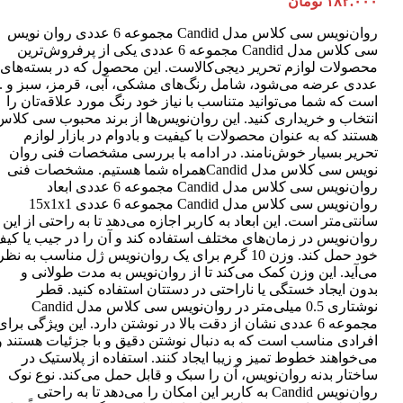
۱۸۲.۰۰۰
تومان
روان‌نویس سی کلاس مدل Candid مجموعه 6 عددی روان نویس
سی کلاس مدل Candid مجموعه 6 عددی یکی از پرفروش‌ترین
عددی عرضه می‌شود، شامل رنگ‌های مشکی، آبی، قرمز، سبز و ..
است که شما می‌توانید متناسب با نیاز خود رنگ مورد علاقه‌تان را
انتخاب و خریداری کنید. این روان‌نویس‌ها از برند محبوب سی کلاس
هستند که به عنوان محصولات با کیفیت و بادوام در بازار لوازم
تحریر بسیار خوش‌نامند. در ادامه با بررسی مشخصات فنی روان
نویس سی کلاس مدل Candidهمراه شما هستیم. مشخصات فنی
روان‌نویس سی کلاس مدل Candid مجموعه 6 عددی ابعاد
روان‌نویس سی کلاس مدل Candid مجموعه 6 عددی 15x1x1
سانتی‌متر است. این ابعاد به کاربر اجازه می‌دهد تا به راحتی از این
روان‌نویس در زمان‌های مختلف استفاده کند و آن را در جیب یا کی
خود حمل کند. وزن 10 گرم برای یک روان‌نویس ژل مناسب به نظر
می‌آید. این وزن کمک می‌کند تا از روان‌نویس به مدت طولانی و
بدون ایجاد خستگی یا ناراحتی در دستتان استفاده کنید. قطر
نوشتاری 0.5 میلی‌متر در روان‌نویس سی کلاس مدل Candid
مجموعه 6 عددی نشان از دقت بالا در نوشتن دارد. این ویژگی برای
افرادی مناسب است که به دنبال نوشتن دقیق و با جزئیات هستند و
می‌خواهند خطوط تمیز و زیبا ایجاد کنند. استفاده از پلاستیک در
ساختار بدنه روان‌نویس، آن را سبک و قابل حمل می‌کند. نوع نوک
روان‌نویس Candid به کاربر این امکان را می‌دهد تا به راحتی