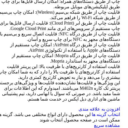
چاپ از طریق دستگاه‌های همراه: امکان ارسال فایل‌ها برای چاپ ا
طریق اپلیکیشن‌های موبایل مربوطه.
قابلیت چاپ از طریق شبکه بی‌سیم (Wireless): امکان چاپ بی‌سی
از طریق شبکه Wi-Fi را فراهم می‌کند.
قابلیت چاپ از طریق ابر (Cloud Print): قابلیت ارسال فایل‌ها برای
چاپ مستقیم از سرویس‌های ابری مانند Google Cloud Print.
قابلیت چاپ از طریق درگاه NFC: قابلیت اتصال سریع و بی‌سیم با
دستگاه‌های مجهز به NFC برای چاپ سریع و آسان.
قابلیت چاپ از طریق درگاه AirPrint: امکان چاپ مستقیم از
دستگاه‌های Apple با استفاده از تکنولوژی AirPrint.
قابلیت چاپ از طریق درگاه Mopria: امکان چاپ مستقیم از
دستگاه‌های مجهز به استاندارد Mopria.
قابلیت استفاده از کارتریج‌های با ظرفیت بالا: این پرینتر قابلیت
استفاده از کارتریج‌های با ظرفیت بالا را دارد که به شما امکان چاپ
بیشتری را می‌دهد و نیاز به تعویض کارتریج کمتری دارید.
این ویژگی‌ها و قابلیت‌ها نشان‌دهنده قابلیت‌ها و ویژگی‌های برجسته
پرینتر تک کاره M402n می‌باشند. امیدوارم که این اطلاعات برای
شما مفید باشد. در صورتی که سوال یا ابهامی دارید، تیم پشتیبانی
ماشین های اداری دبل ایکس در خدمت شما هستم.
افزودن به علاقه مندی
انتخاب گزینه ها
این محصول دارای انواع مختلفی می باشد. گزینه ه
ممکن است در صفحه محصول انتخاب شوند
مشاهده سریع