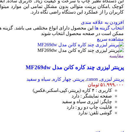
این دستگاه نظیر چاپ با سرعت و کیفیت زیاد, کاربری ساده, ابعا
کوچک ,امکان پرینت متوالی بدون مشکل تمامی این موارد میتوان
کاربران را از عملکرد این دستگاه راضی نگاه دارد.
افزودن به علاقه مندی
انتخاب گزینه ها
این محصول دارای انواع مختلفی می باشد. گزینه ه
ممکن است در صفحه محصول انتخاب شوند
مشاهده سریع
مقایسه
پرینتر لیزری چند کاره کانن مدل MF269dw
پرینتر لیزری
,
canon
,
پرینتر
,
چهار کاره
,
سیاه و سفید
۵۱.۹۹۹.۰۰۰
تومان
کاربری : ۴ کاره (پرینتر،کپی،اسکنر،فکس)
صفحه نمایشگر : دارد
چاپگر: لیزری سیاه و سفید
قابلیت چاپ دو رو : دارد
گوشی تلفن: ندارد