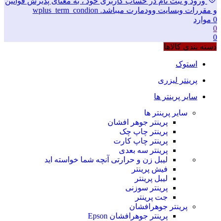
ورود و ثبت نام در حساب کاربری خود ، به معنای پذیرش قوانین
و مقررات وبسایت وودمارت میباشد. wplus_term_condion
0
موارد
0
0
دسته بندی کالاها
استوک
پرینتر لیزری
سایر پرینتر ها
سایر پرینتر ها
پرینتر جوهر افشان
پرینتر چاپ چک
پرینتر چاپ کارت
پرینتر سه بعدی
لیبل زن و حرارتی
آنچه شما خواسته اید
فیش پرینتر
لیبل پرینتر
پرینتر سوزنی
جت پرینتر
پرینتر جوهرافشان
پرینتر جوهرافشان Epson