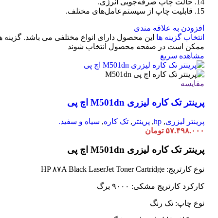
14. حالت چاپ صرفه‌جویی انرژی.
15. قابلیت چاپ از سیستم‌عامل‌های مختلف.
افزودن به علاقه مندی
انتخاب گزینه ها
این محصول دارای انواع مختلفی می باشد. گزینه ه
ممکن است در صفحه محصول انتخاب شوند
مشاهده سریع
مقایسه
پرینتر تک کاره لیزری M501dn اچ پی
پرینتر لیزری
,
hp
,
پرینتر
,
تک کاره
,
سیاه و سفید.
۵۷.۴۹۸.۰۰۰
تومان
پرینتر تک کاره لیزری M501dn اچ پی
نوع کارتریج: HP ۸۷A Black LaserJet Toner Cartridge
کارکرد کارتریج مشکی: ۹۰۰۰ برگ
نوع چاپ: تک رنگ