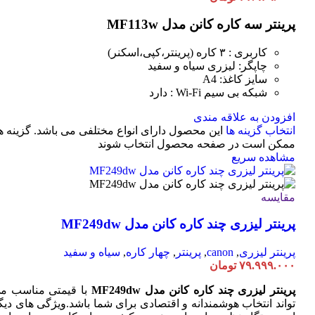
پرینتر سه کاره کانن مدل MF113w
کاربری : ۳ کاره (پرینتر،کپی،اسکنر)
چاپگر: لیزری سیاه و سفید
سایز کاغذ: A4
شبکه بی سیم Wi-Fi : دارد
افزودن به علاقه مندی
انتخاب گزینه ها
این محصول دارای انواع مختلفی می باشد. گزینه ه
ممکن است در صفحه محصول انتخاب شوند
مشاهده سریع
مقایسه
پرینتر لیزری چند کاره کانن مدل MF249dw
پرینتر لیزری
,
canon
,
پرینتر
,
چهار کاره
,
سیاه و سفید
۷۹.۹۹۹.۰۰۰
تومان
پرینتر لیزری چند کاره کانن مدل MF249dw
با قیمتی مناسب م
تواند انتخاب هوشمندانه و اقتصادی برای شما باشد.ویژگی های دیگ