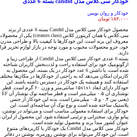
خودکار سی.کلاس مدل candid بسته 6 عددی
خودکار و روان نویس
۱۸۲.۰۰۰
تومان
محصول خودکار سی.کلاس مدل Candid بسته 6 عددی از برند
سی.کلاس یا همان کریتورز کلاس (creators class) یکی از محصو
معروف این برند است. این خودکارها با کیفیت بالا و طراحی مدرن
خود، جزو محصولات محبوب و مورد توجه در بازار لوازم تحریر قرا
دارند.
بسته 6 عددی خودکار سی.کلاس مدل Candid از طراحی زیبا و
ارگونومیک خود برای استفاده راحت و لذت‌بخش کاربران شناخته
شده است. با داشتن 6 عدد خودکار در یک بسته، این محصول به
کاربران امکان می‌دهد که به راحتی از خودکارها در مکان‌ها مختلف
استفاده کنند و همیشه یک خودکار در دسترس داشته باشند. این
خودکار دارای ابعاد ۱۵x۱x۱ سانتی‌متر و وزن ۶۰ گرم است. قطر
نوشتاری آن ۰.۵ میلی‌متر است و قطر ساچمه نوک نوشتار آن EF
(یعنی بین ۰.۴ و ۰.۵ میلی‌متر) است. بدنه این خودکار از جنس
پلاستیک ساخته شده است و نوع نوک آن ساچمه‌ای است. این
خودکار برای استفاده معمولی مناسب است و می‌تواند در نوشتن،
پیانو نوازی، سخنرانی و تزئینی استفاده شود. این محصول از ایران ب
عنوان کشور مبدا برند و محصول تولید شده است.
خودکار سی کلاس مدل Candid یک خودکار با کاربردهای متنوع
است. این خودکار می‌تواند برای نوشتن روزمره، نوشتن در دفاتر