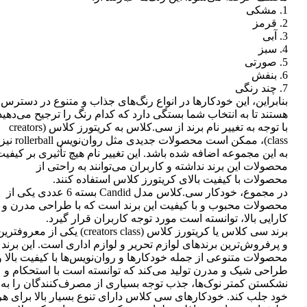
1. مشکی
2. قرمز
3. آبی
4. سبز
5. صورتی
6. بنفش
7. چند رنگی
بنابراین، این خودکارها در انواع رنگ‌های جذاب و متنوع در دسترس
هستند تا به انتخاب شما بستگی دارد که کدام رنگ را ترجیح می‌دهید
با توجه به تغییر نام برند از سی.کلاس به کریتورز کلاس (creators
class)، ممکن است محصولات جدیدی مثل روان‌نویس rollerball نیز
به این مجموعه اضافه شده باشد. این تغییر نام هیچ تأثیری بر کیفی
محصولات این برند نداشته و کاربران می‌توانند به راحتی از
محصولات با کیفیت بالای کریتورز کلاس استفاده کنند.
در مجموع، خودکار سی.کلاس مدل Candid بسته 6 عددی یکی از
محصولات محبوب و با کیفیت این برند است که با طراحی مدرن و
کارایی بالا، توانسته است مورد توجه کاربران قرار گیرد.
برند سی کلاس یا کریتورز کلاس (creators class) یکی از معروفتر
و پرفروش‌ترین برندهای لوازم تحریر و لوازم اداری است. این برند
محصولات متنوعی از جمله خودکارها و روان‌نویس‌ها با کیفیت بالا و
طراحی شیک و مدرن تولید می‌کند که توانسته است با استحکام و
نشکستن کمتر نوک‌ها، جذب توجه بسیاری از مصرف‌کنندگان را به
خود جلب کند. خودکارهای سی کلاس دارای تنوع بسیار بالا برای هر