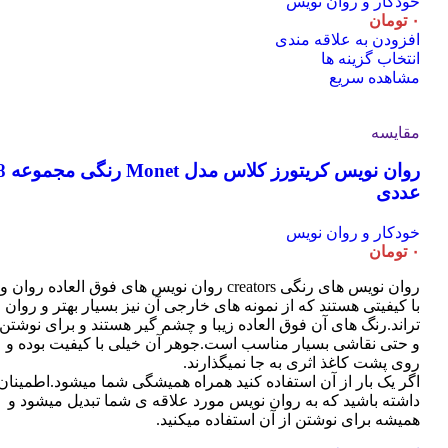
خودکار و روان نویس
است
۰
تومان
در
افزودن به علاقه مندی
صفحه
این
انتخاب گزینه ها
محصول
محصول
مشاهده سریع
انتخاب
دارای
شوند
انواع
مقایسه
مختلفی
می
روان نویس کریتورز کلاس مدل t
باشد.
گزینه
عددی
ها
ممکن
خودکار و روان نویس
است
۰
تومان
در
صفحه
روان نویس های رنگی creators روان نویس های فوق العاده روان و
محصول
با کیفیتی هستند که از نمونه های خارجی آن نیز بسیار بهتر و روان
انتخاب
تراند.رنگ های آن فوق العاده زیبا و چشم گیر هستند و برای نوشتن
شوند
و حتی نقاشی بسیار مناسب است.جوهر آن خیلی با کیفیت بوده و
روی پشت کاغذ اثری به جا نمیگذارند.
اگر یک بار از آن استفاده کنید همراه همیشگی شما میشود.اطمینان
داشته باشید که به روان نویس مورد علاقه ی شما تبدیل میشود و
همیشه برای نوشتن از آن استفاده میکنید.