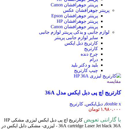
پرینتر جوهرافشان Canon
پرینتر جوهرافشان عکس
پرینتر جوهرافشان Epson
پرینتر جوهرافشان HP
پرینتر جوهرافشان Canon
لوازم جانبی و یدکی پرینتر
لوازم جانبی
سایر لوازم جانبی پرینتر
کارتریج دبل ایکس
کارتریج
چرخ دنده
درام
بلید و دکتر بلید
چیپ کارتریج
مقایسه
کارتریج اچ پی دبل ایکس مدل 36A
double x
,
دبل‌ایکس
,
کارتریج
۱.۹۸۰.۰۰۰
تومان
با گارانتی تعویض
کارتریج اچ پی دبل ایکس لیزری مشکی HP
cartridge Laser
36A
Jet black 36A - لیزری- مشکی دابل ایکس در