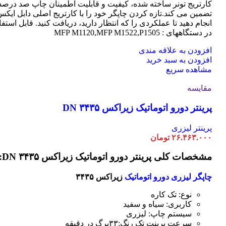
کارتریج تونر ساخته شده، کیفیت و قابلیت اطمینان چاپ صد درصد 
تضمین می کند.تازه کردن چاپگر خود را با کارتریج اصلی دابل ایک
انجام دهید تا عملکردی را که انتظار دارید، دریافت کنید. قابل استفا
در دستگاههای : MFP M1120,MFP M1522,P1505
افزودن به علاقه مندی
افزودن به سبد خرید
مشاهده سریع
مقایسه
پرینتر دورو اتوماتیک زیراکس DN ۳۴۳۵
پرینتر لیزری
۲۶.۴۶۳.۰۰۰
تومان
مشخصات کلی پرینتر دورو اتوماتیک زیراکس DN ۳۴۳۵:
چاپگر لیزری دورو اتوماتیک
زیراکس ۳۴۳۵
نوع: تک کاره
کاربری: سیاه و سفید
سیستم چاپ: لیزری
سرعت پرینت تک رنگ:۳۳برگ در دقیقه