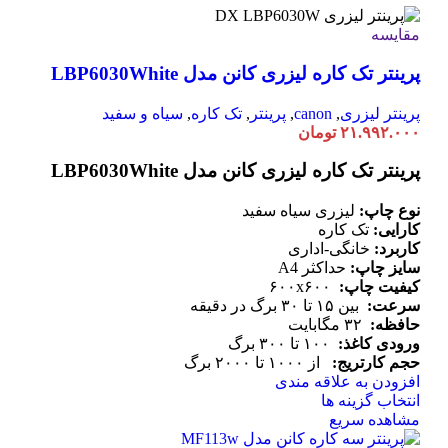
انواع
مقایسه
مختلفی
می
پرینتر تک کاره لیزری کانن مدل LBP6030White
باشد.
گزینه
ها
پرینتر لیزری
,
canon
,
پرینتر
,
تک کاره
,
سیاه و سفید
ممکن
۲۱.۹۹۲.۰۰۰
تومان
است
در
پرینتر تک کاره لیزری کانن مدل LBP6030White
صفحه
محصول
نوع چاپ:
لیزری سیاه سفید
انتخاب
کارایی:
تک کاره
شوند
کاربرد:
خانگی-اداری
سایز چاپ:
حداکثر A4
کیفیت چاپ:
۶۰۰x۶۰۰
سرعت:
بین ۱۵ تا ۳۰ برگ در دقیقه
حافظه:
۳۲ مگابایت
ورودی کاغذ:
۱۰۰ تا ۳۰۰ برگ
حجم کارتریج:
از ۱۰۰۰ تا ۲۰۰۰ برگ
افزودن به علاقه مندی
این
انتخاب گزینه ها
محصول
مشاهده سریع
دارای