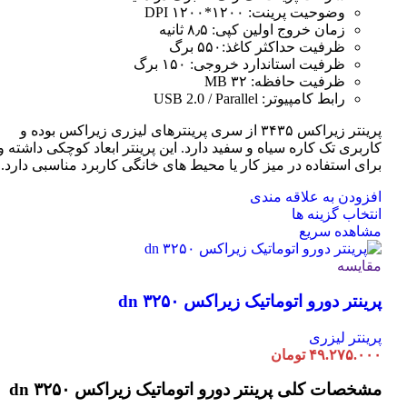
وضوحیت پرینت: ۱۲۰۰*۱۲۰۰ DPI
زمان خروج اولین کپی: ۸٫۵ ثانیه
ظرفیت حداکثر کاغذ:۵۵۰ برگ
ظرفیت استاندارد خروجی: ۱۵۰ برگ
ظرفیت حافظه: ۳۲ MB
رابط کامپیوتر: USB 2.0 / Parallel
پرینتر زیراکس ۳۴۳۵ از سری پرینترهای لیزری زیراکس بوده و
کاربری تک کاره سیاه و سفید دارد. این پرینتر ابعاد کوچکی داشته و
برای استفاده در میز کار یا محیط های خانگی کاربرد مناسبی دارد.
افزودن به علاقه مندی
این
انتخاب گزینه ها
محصول
مشاهده سریع
دارای
انواع
مقایسه
مختلفی
پرینتر دورو اتوماتیک زیراکس dn ۳۲۵۰
می
باشد.
گزینه
پرینتر لیزری
ها
۴۹.۲۷۵.۰۰۰
تومان
ممکن
است
مشخصات کلی
پرینتر دورو اتوماتیک زیراکس dn ۳۲۵۰
در