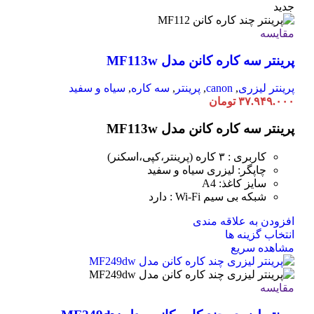
انواع
جدید
مختلفی
می
مقایسه
باشد.
پرینتر سه کاره کانن مدل MF113w
گزینه
ها
ممکن
پرینتر لیزری
,
canon
,
پرینتر
,
سه کاره
,
سیاه و سفید
است
۳۷.۹۴۹.۰۰۰
تومان
در
صفحه
پرینتر سه کاره کانن مدل MF113w
محصول
انتخاب
کاربری : ۳ کاره (پرینتر،کپی،اسکنر)
شوند
چاپگر: لیزری سیاه و سفید
سایز کاغذ: A4
شبکه بی سیم Wi-Fi : دارد
افزودن به علاقه مندی
این
انتخاب گزینه ها
محصول
مشاهده سریع
دارای
انواع
مختلفی
مقایسه
می
باشد.