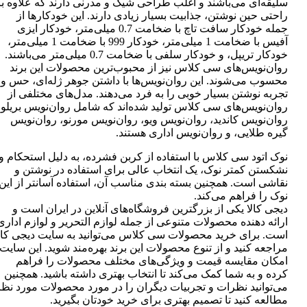
سلیقه‌ای می‌باشند و اغلب طراحی شیک و مدرنی دارند که علاوه بر
راحتی حین نوشتن، جذابیت بسیار زیادی دارند. این خودکارها از
جمله خودکار سافت تاچ با ضخامت 0.7 میلی‌متر، خودکار ایزی
آفیس با ضخامت 1 میلی‌متر، خودکار 999 با ضخامت 1 میلی‌متر،
خودکار تریپل، و خودکار سلفی با ضخامت 0.7 میلی‌متر می‌باشند.
روان‌نویس‌های سی کلاس نیز از محبوب‌ترین محصولات این برند
محسوب می‌شوند. این روان‌نویس‌ها با داشتن جوهر ژله‌ای، حس و
تجربه نوشتن بسیار خوبی را به فرد می‌دهند. مدل‌های مختلفی از
روان‌نویس‌های سی کلاس تولید شده‌اند که شامل روان‌نویس بریلو،
روان‌نویس کاندید، روان‌نویس ویو، روان‌نویس مورنو، روان‌نویس
گیره طلایی، و روان‌نویس اداری هستند.
نوک اتود سی کلاس با استفاده از کربن فشرده، به دلیل استحکام و
نشکستن کمتر نوک، یک انتخاب عالی برای استفاده در نوشتن و
نقاشی است. همچنین بسته بندی مناسب آن، استفاده آسانتر از این
نوک را فراهم می‌کند.
دیجی کالا یکی از بزرگترین فروشگاه‌های آنلاین در ایران است و
ارائه دهنده محصولات متنوعی از جمله لوازم التحریر و لوازم اداری
است. برای خرید محصولات سی کلاس می‌توانید به سایت دیجی کال
مراجعه کنید و از تنوع محصولات این برند بهره‌مند شوید. این سایت
امکان مقایسه قیمت و ویژگی‌های مختلف محصولات را فراهم
کرده و به شما کمک می‌کند تا انتخاب بهتری داشته باشید. همچنین
می‌توانید نظرات و تجربیات دیگران را در مورد محصولات مورد نظر
مطالعه کنید تا تصمیم بهتری برای خرید خودتان بگیرید.