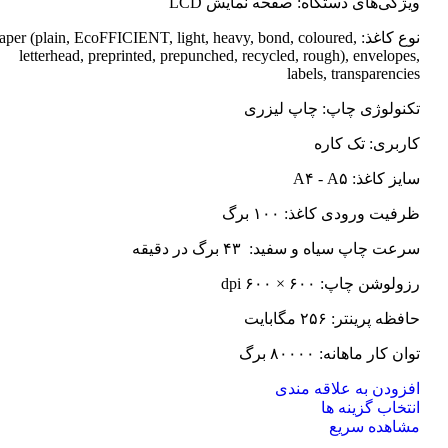
ویژگی‌های دستگاه: صفحه نمایش LCD
نوع کاغذ: Paper (plain, EcoFFICIENT, light, heavy, bond, coloured
letterhead, preprinted, prepunched, recycled, rough), envelopes,
labels, transparencies
تکنولوژی چاپ: چاپ لیزری
کاربری: تک کاره
سایز کاغذ: A۴ - A۵
ظرفیت ورودی کاغذ: ۱۰۰ برگ
سرعت چاپ سیاه و سفید: ۴۳ برگ در دقیقه
رزولوشن چاپ: ۶۰۰ × ۶۰۰ dpi
حافظه پرینتر: ۲۵۶ مگابایت
توان کار ماهانه: ۸۰۰۰۰ برگ
افزودن به علاقه مندی
این
انتخاب گزینه ها
محصول
مشاهده سریع
دارای