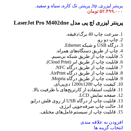
گزینه
پرینتر لیزری
,
hp
,
پرینتر
,
تک کاره
,
سیاه و سفید.
ها
۵۲.۴۹۹.۰۰۰
تومان
ممکن
است
پرینتر لیزری اچ پی مدل LaserJet Pro M402dne
در
صفحه
1. سرعت چاپ 40 برگ/دقیقه.
محصول
2. چاپ دو رو.
انتخاب
3. درگاه USB و شبکه Ethernet.
شوند
4. چاپ از طریق دستگاه‌های همراه.
5. قابلیت چاپ از طریق شبکه بی‌سیم.
6. قابلیت چاپ از طریق ابر (Cloud Print).
7. قابلیت چاپ از طریق درگاه NFC.
8. قابلیت چاپ از طریق درگاه AirPrint.
9. قابلیت چاپ از طریق درگاه Mopria.
10. کیفیت چاپ 1200x1200 دی‌پی‌آی.
11. قابلیت استفاده از کارتریج‌های با ظرفیت بالا.
12. صفحه نمایش LCD.
13. قابلیت چاپ از درگاه USB از روی فلش درایو.
14. حالت چاپ صرفه‌جویی انرژی.
15. قابلیت چاپ از سیستم‌عامل‌های مختلف.
افزودن به علاقه مندی
این
انتخاب گزینه ها