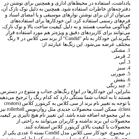
یادداشت، استفاده در محیط‌های اداری و همچنین برای نوشتن در
دفترچه‌های خاطرات استفاده شود. همچنین به دلیل نوک نازک آن،
می‌توان از آن برای نوشتن نوارهای موسیقی و یا امضای اسناد و
فرم‌های رسمی استفاده کرد. این خودکارها برای استفاده‌های
گوناگونی مناسب هستند و به دلیل کیفیت ساخت بالا و نوک نازک،
می‌توانند برای کاربردهای دقیق و ویژه‌تر هم مورد استفاده قرار
بگیرند.این خودکار به نام "Candid" از برند سی کلاس در ۷ رنگ
مختلف عرضه می‌شود. این رنگ‌ها عبارتند از:
1. مشکی
2. قرمز
3. آبی
4. سبز
5. صورتی
6. بنفش
7. چند رنگی
بنابراین، این خودکارها در انواع رنگ‌های جذاب و متنوع در دسترس
هستند تا به انتخاب شما بستگی دارد که کدام رنگ را ترجیح می‌دهید
با توجه به تغییر نام برند از سی.کلاس به کریتورز کلاس (creators
class)، ممکن است محصولات جدیدی مثل روان‌نویس rollerball نیز
به این مجموعه اضافه شده باشد. این تغییر نام هیچ تأثیری بر کیفی
محصولات این برند نداشته و کاربران می‌توانند به راحتی از
محصولات با کیفیت بالای کریتورز کلاس استفاده کنند.
در مجموع، خودکار سی.کلاس مدل Candid بسته 6 عددی یکی از
محصولات محبوب و با کیفیت این برند است که با طراحی مدرن و