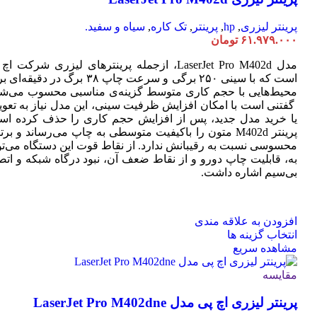
باشد.
گزینه
پرینتر لیزری
,
hp
,
پرینتر
,
تک کاره
,
سیاه و سفید.
ها
۶۱.۹۷۹.۰۰۰
تومان
ممکن
است
مدل LaserJet Pro M402d، ازجمله پرینترهای لیزری شرکت ا
در
است که با سینی ۲۵۰ برگی و سرعت چاپ ۳۸ برگ در دقیقه
صفحه
محیط‌هایی با حجم کاری متوسط گزینه‌ی مناسبی محسوب می‌شو
محصول
گفتنی است با امکان افزایش ظرفیت سینی، این مدل نیاز به تعو
انتخاب
یا خرید مدل جدید، پس از افزایش حجم کاری را حذف کرده اس
شوند
پرینتر M402d متون را باکیفیت متوسطی به چاپ می‌رساند و بر
محسوسی نسبت به رقیبانش ندارد. از نقاط قوت این دستگاه می‌تو
به، قابلیت چاپ دورو و از نقاط ضعف آن، نبود درگاه شبکه و اتص
بی‌سیم اشاره داشت.
افزودن به علاقه مندی
این
انتخاب گزینه ها
محصول
مشاهده سریع
دارای
انواع
مقایسه
مختلفی
پرینتر لیزری اچ پی مدل LaserJet Pro M402dne
می
باشد.