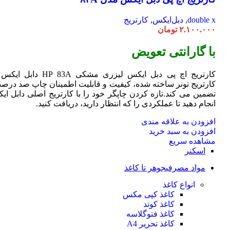
double x
,
دبل‌ایکس
,
کارتریج
۲.۱۰۰.۰۰۰
تومان
با گارانتی تعویض
کارتریج اچ پی دبل ایکس لیزری مشکی HP 83A دا
کارتریج تونر ساخته شده، کیفیت و قابلیت اطمینان چاپ صد درصد 
تضمین می کند.تازه کردن چاپگر خود را با کارتریج اصلی دابل ای
انجام دهید تا عملکردی را که انتظار دارید، دریافت کنید.
افزودن به علاقه مندی
افزودن به سبد خرید
مشاهده سریع
اسکنر
مواد مصرفی
جوهر تا کاغذ
انواع کاغذ
کاغذ کپی مکس
کاغذ کوتد
کاغذ فتوگلاسه
کاغذ تحریر A4