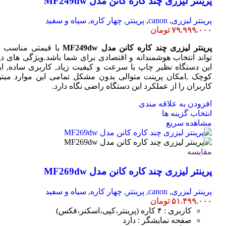
پرینتر لیزری چند کاره کانن مدل MF249dw
گزینه
ها
پرینتر لیزری
,
canon
,
پرینتر
,
چهار کاره
,
سیاه و سفید
ممکن
۷۹.۹۹۹.۰۰۰
تومان
است
در
پرینتر لیزری چند کاره کانن مدل MF249dw
با قیمتی مناسب 
صفحه
تواند انتخاب هوشمندانه و اقتصادی برای شما باشد.ویژگی های دی
محصول
این دستگاه نظیر چاپ با سرعت و کیفیت زیاد, کاربری ساده, ابع
انتخاب
کوچک ,امکان پرینت متوالی بدون مشکل تمامی این موارد میتوا
شوند
کاربران را از عملکرد این دستگاه راضی نگاه دارد.
افزودن به علاقه مندی
این
انتخاب گزینه ها
محصول
مشاهده سریع
دارای
انواع
مختلفی
مقایسه
می
پرینتر لیزری چند کاره کانن مدل MF269dw
باشد.
گزینه
ها
پرینتر لیزری
,
canon
,
پرینتر
,
چهار کاره
,
سیاه و سفید
ممکن
۵۱.۴۹۹.۰۰۰
تومان
است
کاربری : ۴ کاره (پرینتر،کپی،اسکنر،فکس)
در
صفحه نمایشگر : دارد