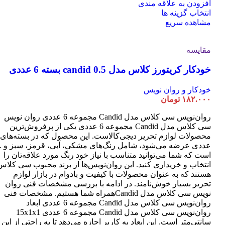
افزودن به علاقه مندی
این
انتخاب گزینه ها
محصول
مشاهده سریع
دارای
انواع
مقایسه
مختلفی
می
خودکار کریتورز کلاس مدل candid 0.5 بسته 6 عددی
باشد.
گزینه
ها
خودکار و روان نویس
ممکن
۱۸۲.۰۰۰
تومان
است
روان‌نویس سی کلاس مدل Candid مجموعه 6 عددی روان نویس
در
سی کلاس مدل Candid مجموعه 6 عددی یکی از پرفروش‌ترین
صفحه
محصول
عددی عرضه می‌شود، شامل رنگ‌های مشکی، آبی، قرمز، سبز و ..
انتخاب
است که شما می‌توانید متناسب با نیاز خود رنگ مورد علاقه‌تان را
شوند
انتخاب و خریداری کنید. این روان‌نویس‌ها از برند محبوب سی کلاس
هستند که به عنوان محصولات با کیفیت و بادوام در بازار لوازم
تحریر بسیار خوش‌نامند. در ادامه با بررسی مشخصات فنی روان
نویس سی کلاس مدل Candidهمراه شما هستیم. مشخصات فنی
روان‌نویس سی کلاس مدل Candid مجموعه 6 عددی ابعاد
روان‌نویس سی کلاس مدل Candid مجموعه 6 عددی 15x1x1
سانتی‌متر است. این ابعاد به کاربر اجازه می‌دهد تا به راحتی از این