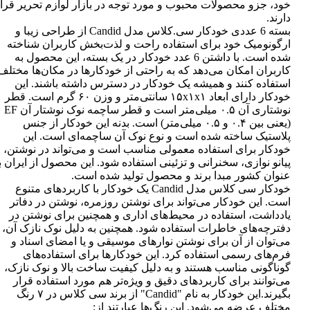
خود، جزو محصولات محبوب و مورد توجه در بازار لوازم تحریر قرا
انتخاب
دارند.
شوند
بسته 6 عددی خودکار سی.کلاس مدل Candid از طراحی زیبا و
ارگونومیک خود برای استفاده راحت و لذت‌بخش کاربران شناخته
شده است. با داشتن 6 عدد خودکار در یک بسته، این محصول به
کاربران امکان می‌دهد که به راحتی از خودکارها در مکان‌ها مختلف
استفاده کنند و همیشه یک خودکار در دسترس داشته باشند. این
خودکار دارای ابعاد ۱۵x۱x۱ سانتی‌متر و وزن ۶۰ گرم است. قطر
نوشتاری آن ۰.۵ میلی‌متر است و قطر ساچمه نوک نوشتار آن EF
(یعنی بین ۰.۴ و ۰.۵ میلی‌متر) است. بدنه این خودکار از جنس
پلاستیک ساخته شده است و نوع نوک آن ساچمه‌ای است. این
خودکار برای استفاده معمولی مناسب است و می‌تواند در نوشتن،
پیانو نوازی، سخنرانی و تزئینی استفاده شود. این محصول از ایران ب
عنوان کشور مبدا برند و محصول تولید شده است.
خودکار سی کلاس مدل Candid یک خودکار با کاربردهای متنوع
است. این خودکار می‌تواند برای نوشتن روزمره، نوشتن در دفاتر
یادداشت، استفاده در محیط‌های اداری و همچنین برای نوشتن در
دفترچه‌های خاطرات استفاده شود. همچنین به دلیل نوک نازک آن،
می‌توان از آن برای نوشتن نوارهای موسیقی و یا امضای اسناد و
فرم‌های رسمی استفاده کرد. این خودکارها برای استفاده‌های
گوناگونی مناسب هستند و به دلیل کیفیت ساخت بالا و نوک نازک،
می‌توانند برای کاربردهای دقیق و ویژه‌تر هم مورد استفاده قرار
بگیرند.این خودکار به نام "Candid" از برند سی کلاس در ۷ رنگ
مختلف عرضه می‌شود. این رنگ‌ها عبارتند از: