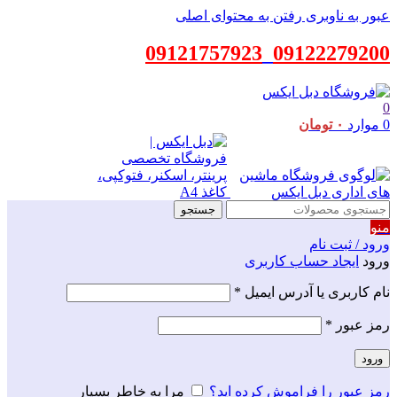
عبور به ناوبری
رفتن به محتوای اصلی
09121757923
_
09122279200
0
0
موارد
۰
تومان
جستجو
منو
ورود / ثبت نام
ورود
ایجاد حساب کاربری
الزامی
نام کاربری یا آدرس ایمیل
*
الزامی
رمز عبور
*
ورود
رمز عبور را فراموش کرده اید؟
مرا به خاطر بسپار