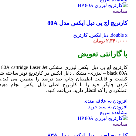
مقایسه
کارتریج اچ پی دبل ایکس مدل 80A
double x
,
دبل‌ایکس
,
کارتریج
۲.۳۴۰.۰۰۰
تومان
با گارانتی تعویض
کارتریج اچ پی دبل ایکس لیزری مشکی HP 80A
Jet
cartridge Laser
black 80A – لیزری- مشکی دابل ایکس در کارتریج تونر ساخته ش
کیفیت و قابلیت اطمینان چاپ صد درصد را تضمین می کند.تا
کردن چاپگر خود را با کارتریج اصلی دابل ایکس انجام دهید 
عملکردی را که انتظار دارید، دریافت کنید.
افزودن به علاقه مندی
افزودن به سبد خرید
مشاهده سریع
مقایسه
کارتریج اچ پی دبل ایکس مدل ۸۳A