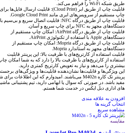
طریق شبکه Wi-Fi را فراهم می‌کند.
قابلیت چاپ از طریق ابر (Cloud Print): قابلیت ارسال فایل‌ها برای
چاپ مستقیم از سرویس‌های ابری مانند Google Cloud Print.
قابلیت چاپ از طریق درگاه NFC: قابلیت اتصال سریع و بی‌سیم با
دستگاه‌های مجهز به NFC برای چاپ سریع و آسان.
قابلیت چاپ از طریق درگاه AirPrint: امکان چاپ مستقیم از
دستگاه‌های Apple با استفاده از تکنولوژی AirPrint.
قابلیت چاپ از طریق درگاه Mopria: امکان چاپ مستقیم از
دستگاه‌های مجهز به استاندارد Mopria.
قابلیت استفاده از کارتریج‌های با ظرفیت بالا: این پرینتر قابلیت
استفاده از کارتریج‌های با ظرفیت بالا را دارد که به شما امکان چاپ
بیشتری را می‌دهد و نیاز به تعویض کارتریج کمتری دارید.
این ویژگی‌ها و قابلیت‌ها نشان‌دهنده قابلیت‌ها و ویژگی‌های برجسته
پرینتر تک کاره M402n می‌باشند. امیدوارم که این اطلاعات برای 
مفید باشد. در صورتی که سوال یا ابهامی دارید، تیم پشتیبانی ماشی
های اداری دبل ایکس در خدمت شما هستم.
افزودن به علاقه مندی
این
انتخاب گزینه ها
محصول
مشاهده سریع
دارای
انواع
مقایسه
مختلفی
پرینتر لیزری LaserJet Pro M402d
می