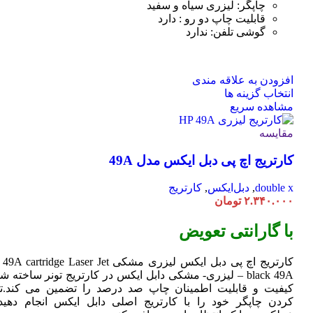
صفحه
چاپگر: لیزری سیاه و سفید
محصول
قابلیت چاپ دو رو : دارد
انتخاب
گوشی تلفن: ندارد
شوند
افزودن به علاقه مندی
این
انتخاب گزینه ها
محصول
مشاهده سریع
دارای
انواع
مقایسه
مختلفی
کارتریج اچ پی دبل ایکس مدل 49A
می
باشد.
گزینه
double x
,
دبل‌ایکس
,
کارتریج
ها
۲.۳۴۰.۰۰۰
تومان
ممکن
است
با گارانتی تعویض
در
صفحه
کارتریج اچ پی دبل ایکس لیزری مشکی HP 49A
Jet
cartridge Laser
محصول
black 49A – لیزری- مشکی دابل ایکس در کارتریج تونر ساخته ش
انتخاب
کیفیت و قابلیت اطمینان چاپ صد درصد را تضمین می کند.تا
شوند
کردن چاپگر خود را با کارتریج اصلی دابل ایکس انجام دهید 