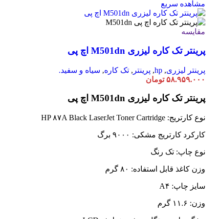
محصول
مشاهده سریع
دارای
انواع
مختلفی
مقایسه
می
پرینتر تک کاره لیزری M501dn اچ پی
باشد.
گزینه
ها
پرینتر لیزری
,
hp
,
پرینتر
,
تک کاره
,
سیاه و سفید.
ممکن
۵۸.۹۵۹.۰۰۰
تومان
است
در
پرینتر تک کاره لیزری M501dn اچ پی
صفحه
محصول
نوع کارتریج: HP ۸۷A Black LaserJet Toner Cartridge
انتخاب
شوند
کارکرد کارتریج مشکی: ۹۰۰۰ برگ
نوع چاپ: تک رنگ
وزن کاغذ قابل استفاده: ۸۰ گرم
سایز چاپ: A۴
وزن: ۱۱.۶ گرم