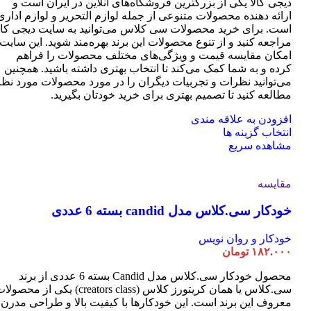
دیجی کالا یکی از بزرگترین فروشگاه‌های آنلاین در ایران است و
ارائه دهنده محصولات متنوعی از جمله لوازم التحریر و لوازم اداری
است. برای خرید محصولات سی کلاس می‌توانید به سایت دیجی کال
مراجعه کنید و از تنوع محصولات این برند بهره‌مند شوید. این سایت
امکان مقایسه قیمت و ویژگی‌های مختلف محصولات را فراهم
کرده و به شما کمک می‌کند تا انتخاب بهتری داشته باشید. همچنین
می‌توانید نظرات و تجربیات دیگران را در مورد محصولات مورد نظر
مطالعه کنید تا تصمیم بهتری برای خرید خودتان بگیرید.
افزودن به علاقه مندی
این
انتخاب گزینه ها
محصول
مشاهده سریع
دارای
انواع
مقایسه
مختلفی
می
خودکار سی.کلاس مدل candid بسته 6 عددی
باشد.
گزینه
ها
خودکار و روان نویس
ممکن
۱۸۲.۰۰۰
تومان
است
محصول خودکار سی.کلاس مدل Candid بسته 6 عددی از برند
در
سی.کلاس یا همان کریتورز کلاس (creators class) یکی از محصو
صفحه
معروف این برند است. این خودکارها با کیفیت بالا و طراحی مدرن
محصول