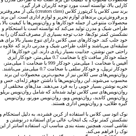
کارایی بالا، توانسته است مورد توجه کاربران قرار گیرد.
برند سی کلاس یا کریتورز کلاس (creators class) یکی از معروفتر
و پرفروش‌ترین برندهای لوازم تحریر و لوازم اداری است. این برند
محصولات متنوعی از جمله خودکارها و روان‌نویس‌ها با کیفیت بالا و
طراحی شیک و مدرن تولید می‌کند که توانسته است با استحکام و
نشکستن کمتر نوک‌ها، جذب توجه بسیاری از مصرف‌کنندگان را به
خود جلب کند. خودکارهای سی کلاس دارای تنوع بسیار بالا برای هر
سلیقه‌ای می‌باشند و اغلب طراحی شیک و مدرنی دارند که علاوه بر
راحتی حین نوشتن، جذابیت بسیار زیادی دارند. این خودکارها از
جمله خودکار سافت تاچ با ضخامت 0.7 میلی‌متر، خودکار ایزی
آفیس با ضخامت 1 میلی‌متر، خودکار 999 با ضخامت 1 میلی‌متر،
خودکار تریپل، و خودکار سلفی با ضخامت 0.7 میلی‌متر می‌باشند.
روان‌نویس‌های سی کلاس نیز از محبوب‌ترین محصولات این برند
محسوب می‌شوند. این روان‌نویس‌ها با داشتن جوهر ژله‌ای، حس و
تجربه نوشتن بسیار خوبی را به فرد می‌دهند. مدل‌های مختلفی از
روان‌نویس‌های سی کلاس تولید شده‌اند که شامل روان‌نویس بریلو،
روان‌نویس کاندید، روان‌نویس ویو، روان‌نویس مورنو، روان‌نویس
گیره طلایی، و روان‌نویس اداری هستند.
نوک اتود سی کلاس با استفاده از کربن فشرده، به دلیل استحکام و
نشکستن کمتر نوک، یک انتخاب عالی برای استفاده در نوشتن و
نقاشی است. همچنین بسته بندی مناسب آن، استفاده آسانتر از این
نوک را فراهم می‌کند.