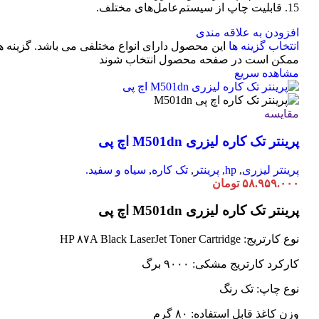
15. قابلیت چاپ از سیستم‌عامل‌های مختلف.
افزودن به علاقه مندی
انتخاب گزینه ها
این محصول دارای انواع مختلفی می باشد. گزینه ه
ممکن است در صفحه محصول انتخاب شوند
مشاهده سریع
مقایسه
پرینتر تک کاره لیزری M501dn اچ پی
پرینتر لیزری
,
hp
,
پرینتر
,
تک کاره
,
سیاه و سفید.
۵۸.۹۵۹.۰۰۰
تومان
پرینتر تک کاره لیزری M501dn اچ پی
نوع کارتریج: HP ۸۷A Black LaserJet Toner Cartridge
کارکرد کارتریج مشکی: ۹۰۰۰ برگ
نوع چاپ: تک رنگ
وزن کاغذ قابل استفاده: ۸۰ گرم