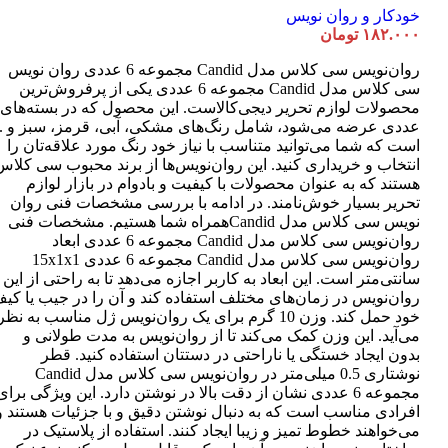
خودکار و روان نویس
۱۸۲.۰۰۰
تومان
روان‌نویس سی کلاس مدل Candid مجموعه 6 عددی روان نویس
سی کلاس مدل Candid مجموعه 6 عددی یکی از پرفروش‌ترین
عددی عرضه می‌شود، شامل رنگ‌های مشکی، آبی، قرمز، سبز و ..
است که شما می‌توانید متناسب با نیاز خود رنگ مورد علاقه‌تان را
انتخاب و خریداری کنید. این روان‌نویس‌ها از برند محبوب سی کلاس
هستند که به عنوان محصولات با کیفیت و بادوام در بازار لوازم
تحریر بسیار خوش‌نامند. در ادامه با بررسی مشخصات فنی روان
نویس سی کلاس مدل Candidهمراه شما هستیم. مشخصات فنی
روان‌نویس سی کلاس مدل Candid مجموعه 6 عددی ابعاد
روان‌نویس سی کلاس مدل Candid مجموعه 6 عددی 15x1x1
سانتی‌متر است. این ابعاد به کاربر اجازه می‌دهد تا به راحتی از این
روان‌نویس در زمان‌های مختلف استفاده کند و آن را در جیب یا کی
خود حمل کند. وزن 10 گرم برای یک روان‌نویس ژل مناسب به نظر
می‌آید. این وزن کمک می‌کند تا از روان‌نویس به مدت طولانی و
بدون ایجاد خستگی یا ناراحتی در دستتان استفاده کنید. قطر
نوشتاری 0.5 میلی‌متر در روان‌نویس سی کلاس مدل Candid
مجموعه 6 عددی نشان از دقت بالا در نوشتن دارد. این ویژگی برای
افرادی مناسب است که به دنبال نوشتن دقیق و با جزئیات هستند و
می‌خواهند خطوط تمیز و زیبا ایجاد کنند. استفاده از پلاستیک در