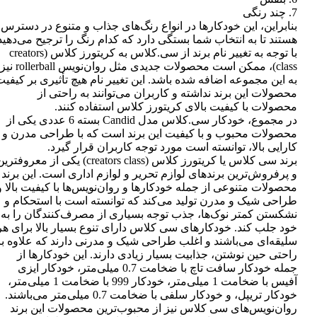
7. چند رنگی
بنابراین، این خودکارها در انواع رنگ‌های جذاب و متنوع در دسترس
هستند تا به انتخاب شما بستگی دارد که کدام رنگ را ترجیح می‌دهید
با توجه به تغییر نام برند از سی.کلاس به کریتورز کلاس (creators
class)، ممکن است محصولات جدیدی مثل روان‌نویس rollerball نیز
به این مجموعه اضافه شده باشد. این تغییر نام هیچ تأثیری بر کیفی
محصولات این برند نداشته و کاربران می‌توانند به راحتی از
محصولات با کیفیت بالای کریتورز کلاس استفاده کنند.
در مجموع، خودکار سی.کلاس مدل Candid بسته 6 عددی یکی از
محصولات محبوب و با کیفیت این برند است که با طراحی مدرن و
کارایی بالا، توانسته است مورد توجه کاربران قرار گیرد.
برند سی کلاس یا کریتورز کلاس (creators class) یکی از معروفتر
و پرفروش‌ترین برندهای لوازم تحریر و لوازم اداری است. این برند
محصولات متنوعی از جمله خودکارها و روان‌نویس‌ها با کیفیت بالا و
طراحی شیک و مدرن تولید می‌کند که توانسته است با استحکام و
نشکستن کمتر نوک‌ها، جذب توجه بسیاری از مصرف‌کنندگان را به
خود جلب کند. خودکارهای سی کلاس دارای تنوع بسیار بالا برای هر
سلیقه‌ای می‌باشند و اغلب طراحی شیک و مدرنی دارند که علاوه بر
راحتی حین نوشتن، جذابیت بسیار زیادی دارند. این خودکارها از
جمله خودکار سافت تاچ با ضخامت 0.7 میلی‌متر، خودکار ایزی
آفیس با ضخامت 1 میلی‌متر، خودکار 999 با ضخامت 1 میلی‌متر،
خودکار تریپل، و خودکار سلفی با ضخامت 0.7 میلی‌متر می‌باشند.
روان‌نویس‌های سی کلاس نیز از محبوب‌ترین محصولات این برند