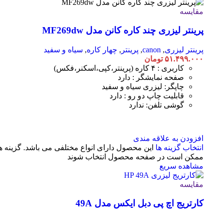
مقایسه
پرینتر لیزری چند کاره کانن مدل MF269dw
پرینتر لیزری
,
canon
,
پرینتر
,
چهار کاره
,
سیاه و سفید
۵۱.۴۹۹.۰۰۰
تومان
کاربری : ۴ کاره (پرینتر،کپی،اسکنر،فکس)
صفحه نمایشگر : دارد
چاپگر: لیزری سیاه و سفید
قابلیت چاپ دو رو : دارد
گوشی تلفن: ندارد
افزودن به علاقه مندی
انتخاب گزینه ها
این محصول دارای انواع مختلفی می باشد. گزینه ه
ممکن است در صفحه محصول انتخاب شوند
مشاهده سریع
مقایسه
کارتریج اچ پی دبل ایکس مدل 49A