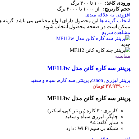
ورودی کاغذ:
۱۰۰ تا ۳۰۰ برگ
حجم کارتریج:
از ۱۰۰۰ تا ۲۰۰۰ برگ
افزودن به علاقه مندی
انتخاب گزینه ها
این محصول دارای انواع مختلفی می باشد. گزینه ه
ممکن است در صفحه محصول انتخاب شوند
مشاهده سریع
جدید
مقایسه
پرینتر سه کاره کانن مدل MF113w
پرینتر لیزری
,
canon
,
پرینتر
,
سه کاره
,
سیاه و سفید
۳۷.۹۴۹.۰۰۰
تومان
پرینتر سه کاره کانن مدل MF113w
کاربری : ۳ کاره (پرینتر،کپی،اسکنر)
چاپگر: لیزری سیاه و سفید
سایز کاغذ: A4
شبکه بی سیم Wi-Fi : دارد