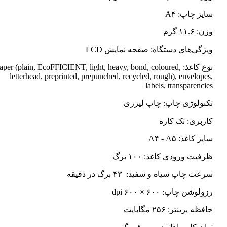
سایز چاپ: A۴
وزن: ۱۱.۶ گرم
ویژگی‌های دستگاه: صفحه نمایش LCD
نوع کاغذ: Paper (plain, EcoFFICIENT, light, heavy, bond, coloured
letterhead, preprinted, prepunched, recycled, rough), envelopes,
labels, transparencies
تکنولوژی چاپ: چاپ لیزری
کاربری: تک کاره
سایز کاغذ: A۴ - A۵
ظرفیت ورودی کاغذ: ۱۰۰ برگ
سرعت چاپ سیاه و سفید: ۴۳ برگ در دقیقه
رزولوشن چاپ: ۶۰۰ × ۶۰۰ dpi
حافظه پرینتر: ۲۵۶ مگابایت