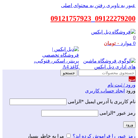
عبور به ناوبری
رفتن به محتوای اصلی
09121757923
_
09122279200
0
0
موارد
۰
تومان
جستجو
منو
ورود / ثبت نام
ورود
ایجاد حساب کاربری
نام کاربری یا آدرس ایمیل
*
الزامی
رمز عبور
*
الزامی
ورود
رمز عبور را فراموش کرده اید؟
مرا به خاطر بسپار