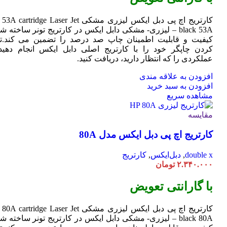
کارتریج اچ پی دبل ایکس لیزری مشکی HP 53A
Jet
cartridge Laser
black 53A – لیزری- مشکی دابل ایکس در کارتریج تونر ساخته ش
کیفیت و قابلیت اطمینان چاپ صد درصد را تضمین می کند.تا
کردن چاپگر خود را با کارتریج اصلی دابل ایکس انجام دهید 
عملکردی را که انتظار دارید، دریافت کنید.
افزودن به علاقه مندی
افزودن به سبد خرید
مشاهده سریع
مقایسه
کارتریج اچ پی دبل ایکس مدل 80A
double x
,
دبل‌ایکس
,
کارتریج
۲.۳۴۰.۰۰۰
تومان
با گارانتی تعویض
کارتریج اچ پی دبل ایکس لیزری مشکی HP 80A
Jet
cartridge Laser
black 80A – لیزری- مشکی دابل ایکس در کارتریج تونر ساخته ش