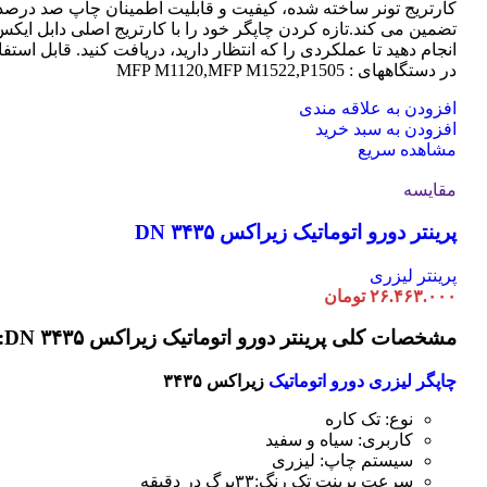
کارتریج تونر ساخته شده، کیفیت و قابلیت اطمینان چاپ صد درصد 
تضمین می کند.تازه کردن چاپگر خود را با کارتریج اصلی دابل ایک
انجام دهید تا عملکردی را که انتظار دارید، دریافت کنید. قابل استفا
در دستگاههای : MFP M1120,MFP M1522,P1505
افزودن به علاقه مندی
افزودن به سبد خرید
مشاهده سریع
مقایسه
پرینتر دورو اتوماتیک زیراکس DN ۳۴۳۵
پرینتر لیزری
۲۶.۴۶۳.۰۰۰
تومان
مشخصات کلی پرینتر دورو اتوماتیک زیراکس DN ۳۴۳۵:
چاپگر لیزری دورو اتوماتیک
زیراکس ۳۴۳۵
نوع: تک کاره
کاربری: سیاه و سفید
سیستم چاپ: لیزری
سرعت پرینت تک رنگ:۳۳برگ در دقیقه