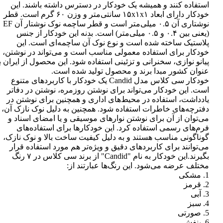
استفاده کنند و همیشه یک خودکار در دسترس داشته باشند. این
خودکار دارای ابعاد ۱۵x۱x۱ سانتی‌متر و وزن ۶۰ گرم است. قطر
نوشتاری آن ۰.۵ میلی‌متر است و قطر ساچمه نوک نوشتار آن EF
(یعنی بین ۰.۴ و ۰.۵ میلی‌متر) است. بدنه این خودکار از جنس
پلاستیک ساخته شده است و نوع نوک آن ساچمه‌ای است. این
خودکار برای استفاده معمولی مناسب است و می‌تواند در نوشتن،
پیانو نوازی، سخنرانی و تزئینی استفاده شود. این محصول از ایران ب
عنوان کشور مبدا برند و محصول تولید شده است.
خودکار سی کلاس مدل Candid یک خودکار با کاربردهای متنوع
است. این خودکار می‌تواند برای نوشتن روزمره، نوشتن در دفاتر
یادداشت، استفاده در محیط‌های اداری و همچنین برای نوشتن در
دفترچه‌های خاطرات استفاده شود. همچنین به دلیل نوک نازک آن،
می‌توان از آن برای نوشتن نوارهای موسیقی و یا امضای اسناد و
فرم‌های رسمی استفاده کرد. این خودکارها برای استفاده‌های
گوناگونی مناسب هستند و به دلیل کیفیت ساخت بالا و نوک نازک،
می‌توانند برای کاربردهای دقیق و ویژه‌تر هم مورد استفاده قرار
بگیرند.این خودکار به نام "Candid" از برند سی کلاس در ۷ رنگ
مختلف عرضه می‌شود. این رنگ‌ها عبارتند از:
1. مشکی
2. قرمز
3. آبی
4. سبز
5. صورتی
6. بنفش