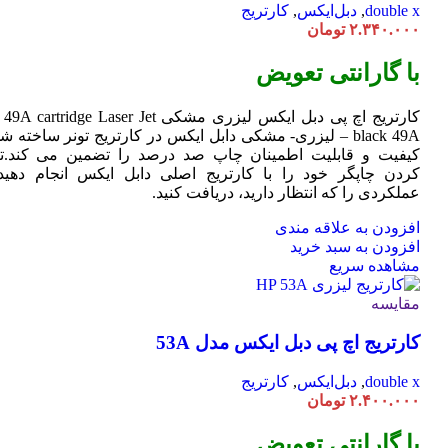
double x
,
دبل‌ایکس
,
کارتریج
۲.۳۴۰.۰۰۰
تومان
با گارانتی تعویض
کارتریج اچ پی دبل ایکس لیزری مشکی HP 49A
Jet
cartridge Laser
black 49A – لیزری- مشکی دابل ایکس در کارتریج تونر ساخته ش
کیفیت و قابلیت اطمینان چاپ صد درصد را تضمین می کند.تا
کردن چاپگر خود را با کارتریج اصلی دابل ایکس انجام دهید 
عملکردی را که انتظار دارید، دریافت کنید.
افزودن به علاقه مندی
افزودن به سبد خرید
مشاهده سریع
مقایسه
کارتریج اچ پی دبل ایکس مدل 53A
double x
,
دبل‌ایکس
,
کارتریج
۲.۴۰۰.۰۰۰
تومان
با گارانتی تعویض