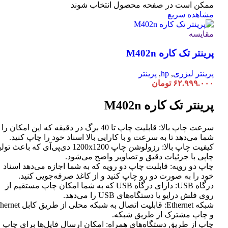
ممکن است در صفحه محصول انتخاب شوند
مشاهده سریع
مقایسه
پرینتر تک کاره M402n
پرینتر لیزری
,
hp
,
پرینتر
۶۲.۹۹۹.۰۰۰
تومان
پرینتر تک کاره M402n
سرعت چاپ بالا: قابلیت چاپ تا 40 برگ در دقیقه که این امکان ر
شما می‌دهد تا به سرعت و با کارایی بالا اسناد خود را چاپ کنید.
کیفیت چاپ بالا: رزولوشن چاپ 1200x1200 دی‌پی‌آی که باعث تو
چاپی با جزئیات دقیق و تصاویر واضح می‌شود.
چاپ دو رویه: قابلیت چاپ دو رویه که به شما اجازه می‌دهد اسناد
خود را به صورت دو رو چاپ کنید و از کاغذ صرفه‌جویی کنید.
درگاه USB: دارای درگاه USB که به شما امکان چاپ مستقیم از
روی فلش درایو یا دستگاه‌های USB را می‌دهد.
شبکه Ethernet: قابلیت اتصال به شبکه محلی از طر
و چاپ مشترک از طریق شبکه.
چاپ از طریق دستگاه‌های همراه: امکان ارسال فایل‌ها برای چاپ ا