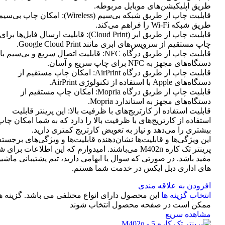
طریق اپلیکیشن‌های موبایل مربوطه.
قابلیت چاپ از طریق شبکه بی‌سیم (Wireless): امکان چاپ ب
طریق شبکه Wi-Fi را فراهم می‌کند.
قابلیت چاپ از طریق ابر (Cloud Print): قابلیت ارسال فایل‌ها برای
چاپ مستقیم از سرویس‌های ابری مانند Google Cloud Print.
قابلیت چاپ از طریق درگاه NFC: قابلیت اتصال سریع و بی‌سیم با
دستگاه‌های مجهز به NFC برای چاپ سریع و آسان.
قابلیت چاپ از طریق درگاه AirPrint: امکان چاپ مستقیم از
دستگاه‌های Apple با استفاده از تکنولوژی AirPrint.
قابلیت چاپ از طریق درگاه Mopria: امکان چاپ مستقیم از
دستگاه‌های مجهز به استاندارد Mopria.
قابلیت استفاده از کارتریج‌های با ظرفیت بالا: این پرینتر قابلیت
استفاده از کارتریج‌های با ظرفیت بالا را دارد که به شما امکان چاپ
بیشتری را می‌دهد و نیاز به تعویض کارتریج کمتری دارید.
این ویژگی‌ها و قابلیت‌ها نشان‌دهنده قابلیت‌ها و ویژگی‌های برجسته
پرینتر تک کاره M402n می‌باشند. امیدوارم که این اطلاعات برای 
مفید باشد. در صورتی که سوال یا ابهامی دارید، تیم پشتیبانی ماشی
های اداری دبل ایکس در خدمت شما هستم.
افزودن به علاقه مندی
انتخاب گزینه ها
این محصول دارای انواع مختلفی می باشد. گزینه ه
ممکن است در صفحه محصول انتخاب شوند
مشاهده سریع