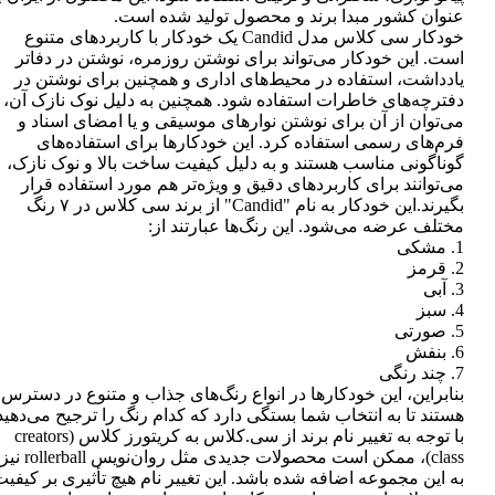
عنوان کشور مبدا برند و محصول تولید شده است.
خودکار سی کلاس مدل Candid یک خودکار با کاربردهای متنوع
است. این خودکار می‌تواند برای نوشتن روزمره، نوشتن در دفاتر
یادداشت، استفاده در محیط‌های اداری و همچنین برای نوشتن در
دفترچه‌های خاطرات استفاده شود. همچنین به دلیل نوک نازک آن،
می‌توان از آن برای نوشتن نوارهای موسیقی و یا امضای اسناد و
فرم‌های رسمی استفاده کرد. این خودکارها برای استفاده‌های
گوناگونی مناسب هستند و به دلیل کیفیت ساخت بالا و نوک نازک،
می‌توانند برای کاربردهای دقیق و ویژه‌تر هم مورد استفاده قرار
بگیرند.این خودکار به نام "Candid" از برند سی کلاس در ۷ رنگ
مختلف عرضه می‌شود. این رنگ‌ها عبارتند از:
1. مشکی
2. قرمز
3. آبی
4. سبز
5. صورتی
6. بنفش
7. چند رنگی
بنابراین، این خودکارها در انواع رنگ‌های جذاب و متنوع در دسترس
هستند تا به انتخاب شما بستگی دارد که کدام رنگ را ترجیح می‌دهید
با توجه به تغییر نام برند از سی.کلاس به کریتورز کلاس (creators
class)، ممکن است محصولات جدیدی مثل روان‌نویس rollerball نیز
به این مجموعه اضافه شده باشد. این تغییر نام هیچ تأثیری بر کیفی