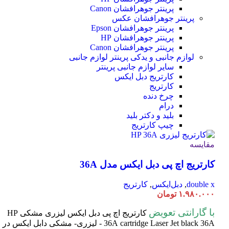
پرینتر جوهرافشان Canon
پرینتر جوهرافشان عکس
پرینتر جوهرافشان Epson
پرینتر جوهرافشان HP
پرینتر جوهرافشان Canon
لوازم جانبی و یدکی پرینتر
لوازم جانبی
سایر لوازم جانبی پرینتر
کارتریج دبل ایکس
کارتریج
چرخ دنده
درام
بلید و دکتر بلید
چیپ کارتریج
مقایسه
کارتریج اچ پی دبل ایکس مدل 36A
double x
,
دبل‌ایکس
,
کارتریج
۱.۹۸۰.۰۰۰
تومان
با گارانتی تعویض
کارتریج اچ پی دبل ایکس لیزری مشکی HP
cartridge Laser
36A
Jet black 36A - لیزری- مشکی دابل ایکس در