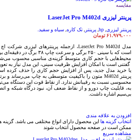
مقایسه
پرینتر لیزری LaserJet Pro M402d
پرینتر لیزری
,
hp
,
پرینتر
,
تک کاره
,
سیاه و سفید.
۶۱.۹۷۹.۰۰۰
تومان
مدل LaserJet Pro M402d، ازجمله پرینترهای لیزری شرکت ا
است که با سینی ۲۵۰ برگی و سرعت چاپ ۳۸ برگ در دقیقه
محیط‌هایی با حجم کاری متوسط گزینه‌ی مناسبی محسوب می‌شو
گفتنی است با امکان افزایش ظرفیت سینی، این مدل نیاز به تعو
یا خرید مدل جدید، پس از افزایش حجم کاری را حذف کرده اس
پرینتر M402d متون را باکیفیت متوسطی به چاپ می‌رساند و بر
محسوسی نسبت به رقیبانش ندارد. از نقاط قوت این دستگاه می‌تو
به، قابلیت چاپ دورو و از نقاط ضعف آن، نبود درگاه شبکه و اتص
بی‌سیم اشاره داشت.
افزودن به علاقه مندی
انتخاب گزینه ها
این محصول دارای انواع مختلفی می باشد. گزینه ه
ممکن است در صفحه محصول انتخاب شوند
مشاهده سریع