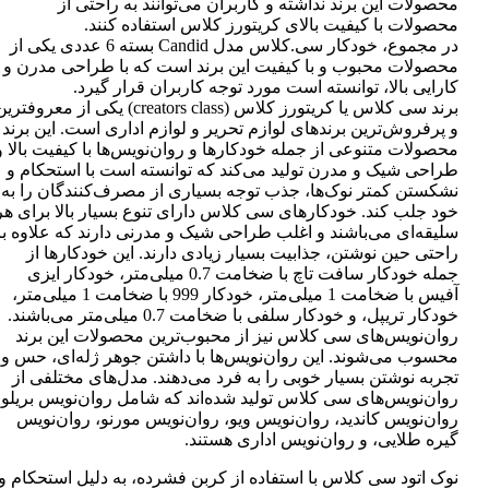
محصولات این برند نداشته و کاربران می‌توانند به راحتی از
محصولات با کیفیت بالای کریتورز کلاس استفاده کنند.
در مجموع، خودکار سی.کلاس مدل Candid بسته 6 عددی یکی از
محصولات محبوب و با کیفیت این برند است که با طراحی مدرن و
کارایی بالا، توانسته است مورد توجه کاربران قرار گیرد.
برند سی کلاس یا کریتورز کلاس (creators class) یکی از معروفتر
و پرفروش‌ترین برندهای لوازم تحریر و لوازم اداری است. این برند
محصولات متنوعی از جمله خودکارها و روان‌نویس‌ها با کیفیت بالا و
طراحی شیک و مدرن تولید می‌کند که توانسته است با استحکام و
نشکستن کمتر نوک‌ها، جذب توجه بسیاری از مصرف‌کنندگان را به
خود جلب کند. خودکارهای سی کلاس دارای تنوع بسیار بالا برای هر
سلیقه‌ای می‌باشند و اغلب طراحی شیک و مدرنی دارند که علاوه بر
راحتی حین نوشتن، جذابیت بسیار زیادی دارند. این خودکارها از
جمله خودکار سافت تاچ با ضخامت 0.7 میلی‌متر، خودکار ایزی
آفیس با ضخامت 1 میلی‌متر، خودکار 999 با ضخامت 1 میلی‌متر،
خودکار تریپل، و خودکار سلفی با ضخامت 0.7 میلی‌متر می‌باشند.
روان‌نویس‌های سی کلاس نیز از محبوب‌ترین محصولات این برند
محسوب می‌شوند. این روان‌نویس‌ها با داشتن جوهر ژله‌ای، حس و
تجربه نوشتن بسیار خوبی را به فرد می‌دهند. مدل‌های مختلفی از
روان‌نویس‌های سی کلاس تولید شده‌اند که شامل روان‌نویس بریلو،
روان‌نویس کاندید، روان‌نویس ویو، روان‌نویس مورنو، روان‌نویس
گیره طلایی، و روان‌نویس اداری هستند.
نوک اتود سی کلاس با استفاده از کربن فشرده، به دلیل استحکام و