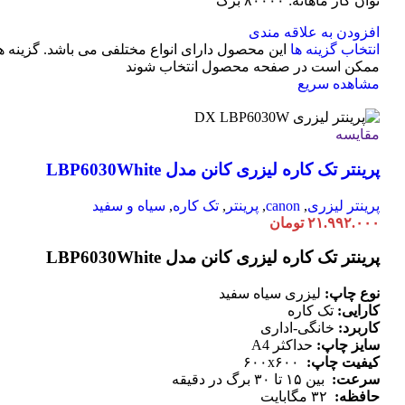
توان کار ماهانه: ۸۰۰۰۰ برگ
افزودن به علاقه مندی
انتخاب گزینه ها
این محصول دارای انواع مختلفی می باشد. گزینه ه
ممکن است در صفحه محصول انتخاب شوند
مشاهده سریع
مقایسه
پرینتر تک کاره لیزری کانن مدل LBP6030White
پرینتر لیزری
,
canon
,
پرینتر
,
تک کاره
,
سیاه و سفید
۲۱.۹۹۲.۰۰۰
تومان
پرینتر تک کاره لیزری کانن مدل LBP6030White
نوع چاپ:
لیزری سیاه سفید
کارایی:
تک کاره
کاربرد:
خانگی-اداری
سایز چاپ:
حداکثر A4
کیفیت چاپ:
۶۰۰x۶۰۰
سرعت:
بین ۱۵ تا ۳۰ برگ در دقیقه
حافظه:
۳۲ مگابایت