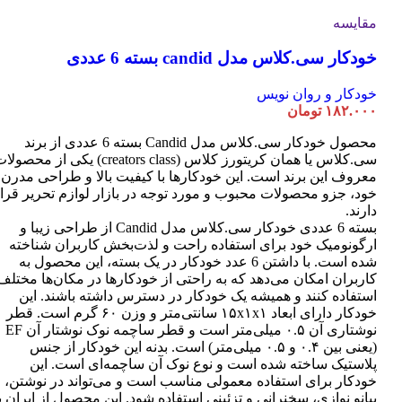
مقایسه
خودکار سی.کلاس مدل candid بسته 6 عددی
خودکار و روان نویس
۱۸۲.۰۰۰
تومان
محصول خودکار سی.کلاس مدل Candid بسته 6 عددی از برند
سی.کلاس یا همان کریتورز کلاس (creators class) یکی از محصو
معروف این برند است. این خودکارها با کیفیت بالا و طراحی مدرن
خود، جزو محصولات محبوب و مورد توجه در بازار لوازم تحریر قرا
دارند.
بسته 6 عددی خودکار سی.کلاس مدل Candid از طراحی زیبا و
ارگونومیک خود برای استفاده راحت و لذت‌بخش کاربران شناخته
شده است. با داشتن 6 عدد خودکار در یک بسته، این محصول به
کاربران امکان می‌دهد که به راحتی از خودکارها در مکان‌ها مختلف
استفاده کنند و همیشه یک خودکار در دسترس داشته باشند. این
خودکار دارای ابعاد ۱۵x۱x۱ سانتی‌متر و وزن ۶۰ گرم است. قطر
نوشتاری آن ۰.۵ میلی‌متر است و قطر ساچمه نوک نوشتار آن EF
(یعنی بین ۰.۴ و ۰.۵ میلی‌متر) است. بدنه این خودکار از جنس
پلاستیک ساخته شده است و نوع نوک آن ساچمه‌ای است. این
خودکار برای استفاده معمولی مناسب است و می‌تواند در نوشتن،
پیانو نوازی، سخنرانی و تزئینی استفاده شود. این محصول از ایران ب