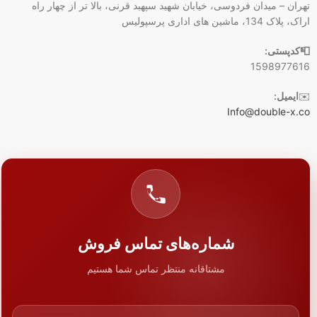
تهران – میدان فردوسی، خیابان شهید سپهبد قرنی، بالا تر از چهار راه
اراک، پلاک 134، ماشین های اداری پرسپولیس
📮کدپستی:
1598977616
✉️
ایمیل:
Info@double-x.co
شماره‌های تماس فروش
مشتاقانه منتظر تماس شما هستیم