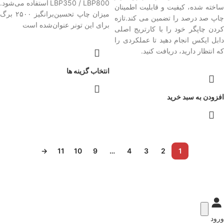
LBP350 / LBP800
استفاده می‌شود.
ساخته شده، کیفیت و قابلیت اطمینان
میزان چاپ تحسین‌برانگیز ۲۵۰۰ برگ
چاپ صد درصد را تضمین می کند.تازه
برای این تونر عنوان‌شده است
کردن چاپگر خود را با کارتریج اصلی
دابل ایکس انجام دهید تا عملکردی را
که انتظار دارید، دریافت کنید.
انتخاب گزینه ها
افزودن به سبد خرید
→
11
10
9
…
4
3
2
1
ورود