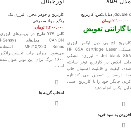
مدل ۸۵A
اورجینال
double x
,
دبل‌ایکس
,
کارتریج
کارتریج و جوهر مخزن
,
لیزری تک
۲.۱۰۰.۰۰۰
تومان
رنگ
,
مواد مصرفی
با گارانتی تعویض
۲.۴۰۰.۰۰۰
تومان
کانن ۷۳۷ طرح
در پرینترهای لیزری
CANON مدل‌‌های i-Sensys
کارتریج اچ پی دبل ایکس لیزری
MF210/220 Series
استفاده
مشکی HP 85A
cartridge Laser
می‌شود. میزان چاپ تحسین‌برانگیز
Jet black 85A – لیزری- مشکی
۱۶۰۰ برگ برای این تونر عنوان‌شده
دابل ایکس در کارتریج تونر ساخته
است
شده، کیفیت و قابلیت اطمینان چاپ
صد درصد را تضمین می کند.تازه
کردن چاپگر خود را با کارتریج اصلی
دابل ایکس انجام دهید
انتخاب گزینه ها
افزودن به سبد خرید