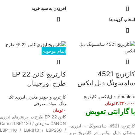
افزودن به سبد خرید
انتخاب گزینه ها
اتمام موجودی
کارتریج 4521
کارتریج کانن EP 22
سامسونگ دبل ایکس
طرح اورجینال
double x
,
دبل‌ایکس
,
کارتریج
کارتریج و جوهر مخزن
,
لیزری تک
۲.۳۴۰.۰۰۰
تومان
رنگ
,
مواد مصرفی
با گارانتی تعویض
۰
تومان
کانن EP 22 طرح
در پرینترهای لیزری
CANON مدل‌‌های Canon LBP1120 /
کارتریج 4521 سامسونگ – لیزری-
LBP1110 / LBP810 / LBP250 /
مشکی دابل ایکس در کارتریج تونر