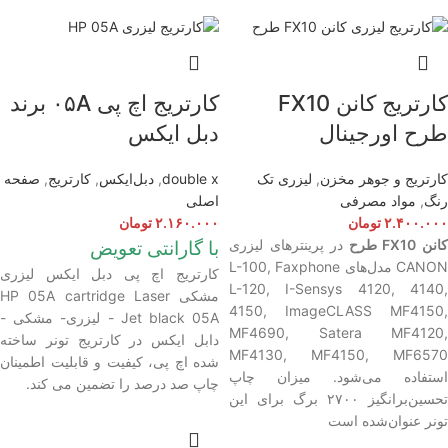
کارتریج کانن FX10
کارتریج اچ پی ۰۵A برند
طرح اورجینال
دبل ایکس
کارتریج و جوهر مخزن
,
لیزری تک
double x
,
دبل‌ایکس
,
کارتریج
,
صفحه
رنگ
,
مواد مصرفی
اصلی
۲.۴۰۰.۰۰۰
تومان
۲.۱۶۰.۰۰۰
تومان
انن FX10 طرح
در پرینترهای لیزری
با گارانتی تعویض
CANON مدل‌‌های L-100, Faxphone
کارتریج اچ پی دبل ایکس لیزری
L-120, I-Sensys 4120, 4140,
مشکی HP 05A
cartridge Laser
4150, ImageCLASS MF4150,
Jet black 05A - لیزری- مشکی -
MF4690, Satera MF4120,
دابل ایکس در کارتریج تونر ساخته
MF4130, MF4150, MF6570
شده اچ پی، کیفیت و قابلیت اطمینان
استفاده می‌شود. میزان چاپ
چاپ صد درصد را تضمین می کند.
تحسین‌برانگیز ۲۷۰۰ برگ برای این
تونر عنوان‌شده است