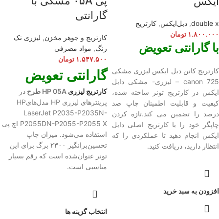
پی ۰۵A مشکی با
ایکس
گارانتی
double x
,
دبل‌ایکس
,
کارتریج
۱.۸۰۰.۰۰۰
تومان
کارتریج و جوهر مخزن
,
لیزری تک
با گارانتی تعویض
رنگ
,
مواد مصرفی
۱.۵۴۷.۵۰۰
تومان
کارتریج کانن دبل ایکس لیزری مشکی
گارانتی تعویض
canon 725 – لیزری- مشکی دابل
کارتریج لیزری
HP 05A طرح
در
ایکس در کارتریج تونر ساخته شده،
پرینترهای لیزری HP مدل‌‌هایHP
کیفیت و قابلیت اطمینان چاپ صد
LaserJet P2035-P2035N-
درصد را تضمین می کند.تازه کردن
P2055DN-P2055-P2055 X اچ پی
چاپگر خود را با کارتریج اصلی دابل
استفاده می‌شود. میزان چاپ
ایکس انجام دهید تا عملکردی را که
تحسین‌برانگیز ۲۳۰۰ برگ برای این
انتظار دارید، دریافت کنید.
تونر عنوان‌شده است که رقم بسیار
مناسبی است.
افزودن به سبد خرید
انتخاب گزینه ها