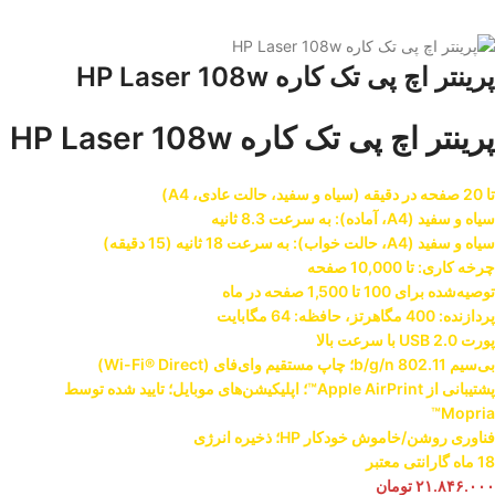
پرینتر اچ پی تک کاره HP Laser 108w
پرینتر اچ پی تک کاره HP Laser 108w
تا 20 صفحه در دقیقه (سیاه و سفید، حالت عادی، A4)
سیاه و سفید (A4، آماده): به سرعت 8.3 ثانیه
سیاه و سفید (A4، حالت خواب): به سرعت 18 ثانیه (15 دقیقه)
چرخه کاری: تا 10,000 صفحه
توصیه‌شده برای 100 تا 1,500 صفحه در ماه
پردازنده: 400 مگاهرتز، حافظه: 64 مگابایت
پورت USB 2.0 با سرعت بالا
بی‌سیم 802.11 b/g/n؛ چاپ مستقیم وای‌فای (Wi-Fi® Direct)
پشتیبانی از Apple AirPrint™؛ اپلیکیشن‌های موبایل؛ تایید شده توسط
Mopria™
فناوری روشن/خاموش خودکار HP؛ ذخیره انرژی
18 ماه گارانتی معتبر
۲۱.۸۴۶.۰۰۰
تومان