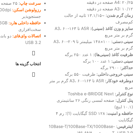
A4: ۲۰/۲۵ صفحه در دقیقه
سرعت چاپ
:
۲۵ صفحه در دقیقه (A4)
A3: ۱۰/۱۲ صفحه در دقیقه
رزولوشن اسکن:
زمان گرم شدن:
~۱۳.۱/۱۵ ثانیه از حالت
جستجوپذیر
کم‌مصرف
حافظه داخلی هارد:
سایز و وزن کاغذ (سینی):
A5R تا A3، ۶۰-۱۶۳
سخت‌افزاری
گرم بر متر مربع
اتصالات وای‌فای:
دو باند
سینی دستی:
۱۰۰×۱۴۸ میلیمتر تا A3، ۶۰-۲۰۹
USB 3.2
گرم بر متر مربع
ظرفیت کاغذ (سینی‌ها):
۱ عدد ۲۵۰ برگه
سینی دستی:
۱ عدد ۱۰۰ برگه
انتخاب گزینه ها
حداکثر:
۲۹۰۰ برگه
سینی خروجی داخلی:
ظرفیت ۵۵۰ برگه
دوطرفه خودکار:
A5R تا A3، ۶۰-۱۶۳ گرم بر متر
مربع
نوع کنترلر:
Toshiba e-BRIDGE Next
پنل کنترل:
صفحه لمسی رنگی ۲۶ سانتیمتری
(۱۰.۱ اینچ)
حافظه و امنیت:
SSD ۱۲۸ گیگابایت (1)؛ رم ۴
گیگابایت
اینترفیس:
10Base-T/100Base-TX/1000Base-
T، USB 2.0 پرسرعت، WLAN*