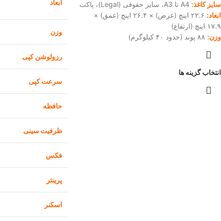
ابعاد
سایز کاغذ:
A4 تا A3، سایز حقوقی (Legal)، پاکت
ابعاد:
۲۲.۶ اینچ (عرض) × ۲۶.۴ اینچ (عمق) ×
۱۷.۹ اینچ (ارتفاع)
وزن
وزن:
۸۸ پوند (حدود ۴۰ کیلوگرم)
رزولوشن کپی
انتخاب گزینه ها
سرعت کپی
حافظه
ظرفيت سينی
فکس
پرینتر
اسکنر