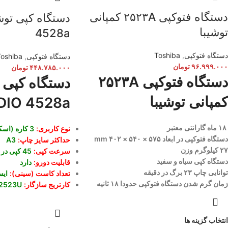
دستگاه فتوکپی ۲۵۲۳A کمپانی
توشیبا
4528a
دستگاه فتوکپی
,
Toshiba
دستگاه فتوکپی
,
Toshiba
۹۶.۹۹۹.۰۰۰
تومان
۴۴۸.۷۸۵.۰۰۰
تومان
دستگاه فتوکپی ۲۵۲۳A
کمپانی توشیبا
DIO 4528a
۱۸ ماه گارانتی معتبر
نوع کاربری:
3 کاره (اسکن، پرینت و کپی)
دستگاه فتوکپی در ابعاد ۵۷۵ × ۵۴۰ × ۴۰۲ mm
حداکثر سایز چاپ:
A3
۲۷ کیلوگرم وزن
سرعت کپی:
45 کپی در دقیقه
دستگاه کپی سیاه و سفید
قابلیت دورو:
دارد
توانایی چاپ ۲۳ برگ در دقیقه
تعداد کاست (سینی):
ایس
زمان گرم شدن دستگاه فتوکپی حدودا ۱۸ ثانیه
کارتریج سازگار:
T2523U
انتخاب گزینه ها