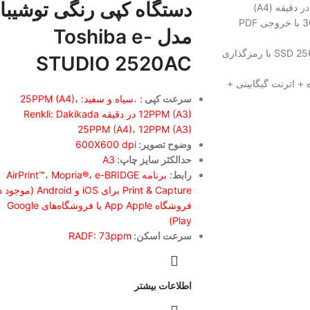
دستگاه کپی رنگی توشیبا
300dpi با خروجی PDF
مدل Toshiba e-
SSD 256GB با رمزگذاری
STUDIO 2520AC
ه + اترنت گیگابیتی +
سرعت کپی :
،
سیاه و سفید: 25PPM (A4)،
12PPM (A3) در دقیقه Renkli: Dakikada
25PPM (A4)، 12PPM (A3)
وضوح تصویر:
600X600 dpi
حدالکثر سایز چاپ:
A3
رابط:
برنامه AirPrint™، Mopria®، e-BRIDGE
Print & Capture برای iOS و Android (م
فروشگاه App Apple یا فروشگاه‌های Google
Play)
سرعت اسکن:
RADF: 73ppm
اطلاعات بیشتر