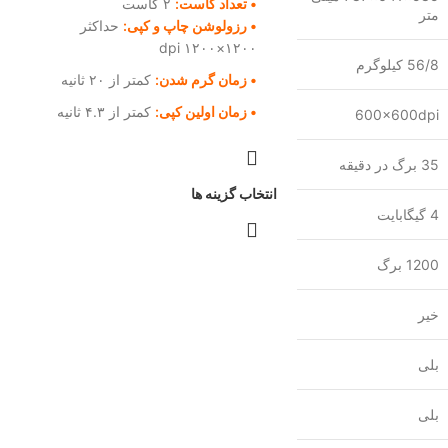
• تعداد کاست:
۲ کاست
متر
• رزولوشن چاپ و کپی:
حداکثر
۱۲۰۰×۱۲۰۰ dpi
56/8 کیلوگرم
• زمان گرم شدن:
کمتر از ۲۰ ثانیه
• زمان اولین کپی:
کمتر از ۴.۳ ثانیه
600x600dpi
35 برگ در دقیقه
انتخاب گزینه ها
4 گیگابایت
1200 برگ
خیر
بلی
بلی