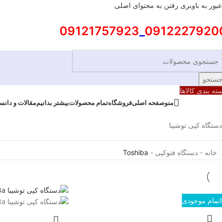
عبور به ناوبری
رفتن به محتوای اصلی
09121757923
_
0912227920
ستجو
ته بندی کالاها
منو
صفحه اصلی
فروشگاه
تمام محصولات
بیشتر بدانیم
مقالات و دانس
دستگاه کپی توشیبا
خانه
-
دستگاه فتوکپی
-
Toshiba
اتمام موجودی