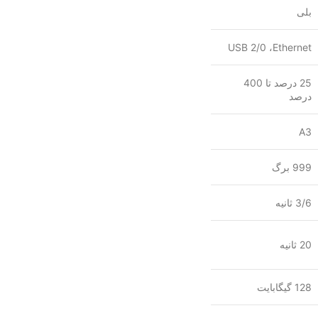
بلی
USB 2/0 ،Ethernet
25 درصد تا 400
درصد
A3
999 برگ
3/6 ثانیه
20 ثانیه
128 گیگابایت