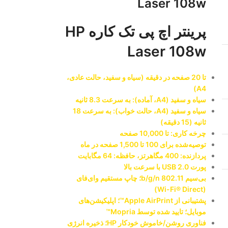
Laser 108w
پرینتر اچ پی تک کاره HP
Laser 108w
تا 20 صفحه در دقیقه (سیاه و سفید، حالت عادی،
A4)
سیاه و سفید (A4، آماده): به سرعت 8.3 ثانیه
سیاه و سفید (A4، حالت خواب): به سرعت 18
ثانیه (15 دقیقه)
چرخه کاری: تا 10,000 صفحه
توصیه‌شده برای 100 تا 1,500 صفحه در ماه
پردازنده: 400 مگاهرتز، حافظه: 64 مگابایت
پورت USB 2.0 با سرعت بالا
بی‌سیم 802.11 b/g/n؛ چاپ مستقیم وای‌فای
(Wi-Fi® Direct)
پشتیبانی از Apple AirPrint™؛ اپلیکیشن‌های
موبایل؛ تایید شده توسط Mopria™
فناوری روشن/خاموش خودکار HP؛ ذخیره انرژی